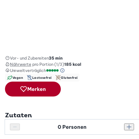
Vor- und Zubereiten
35 min
Nährwerte
pro Portion (1/3)
185
kcal
Umweltverträglich
Green Betty Skala Info
Umweltverträglichkeitsskala: 5 von 5
Vegan
Lactosefrei
Glutenfrei
Merken
Zutaten
Personenanzahl
Personenanzahl verringern
Pers