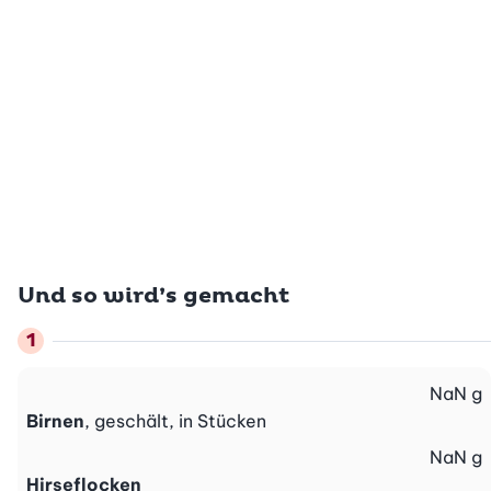
Und so wird’s gemacht
NaN
g
Birnen
, geschält, in Stücken
NaN
g
Hirseflocken