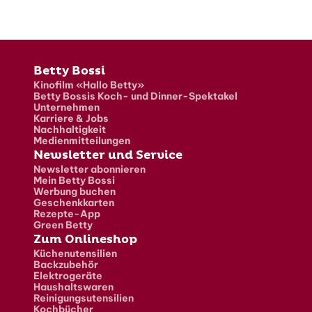
Fusszeile
Betty Bossi
Kinofilm «Hallo Betty»
Betty Bossis Koch- und Dinner-Spektakel
Unternehmen
Karriere & Jobs
Nachhaltigkeit
Medienmitteilungen
Newsletter und Service
Newsletter abonnieren
Mein Betty Bossi
Werbung buchen
Geschenkkarten
Rezepte-App
Green Betty
Zum Onlineshop
Küchenutensilien
Backzubehör
Elektrogeräte
Haushaltswaren
Reinigungsutensilien
Kochbücher