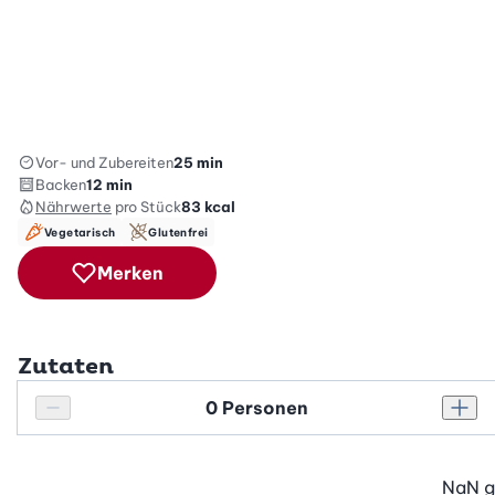
Vor- und Zubereiten
25 min
Backen
12 min
Nährwerte
pro Stück
83
kcal
Vegetarisch
Glutenfrei
Merken
Zutaten
Personenanzahl
Personenanzahl verringern
Pers
NaN
g