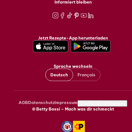
Informiert bleiben
Instagram
Facebook
TikTok
Pinterest
Youtube
LinkedIn
Jetzt Rezepte-App herunterladen
Sprache wechseln
Deutsch
Français
AGB
Datenschutz
Impressum
Metanavigation
Cookie-Einstellungen
© Betty Bossi – Mach was dir schmeckt