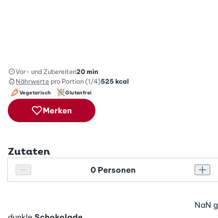
Vor- und Zubereiten
20 min
Nährwerte
pro Portion (1/4)
525
kcal
Vegetarisch
Glutenfrei
Merken
Zutaten
Personenanzahl
Personenanzahl verringern
Pers
NaN
g
dunkle
Schokolade