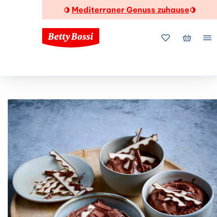
Mediterraner Genuss zuhause
🍋
🍋
Meine Favorite
Mein Wa
Me