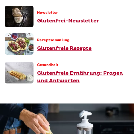
Newsletter
Glutenfrei-Newsletter
Rezeptsammlung
Glutenfreie Rezepte
Gesundheit
Glutenfreie Ernährung: Fragen
und Antworten