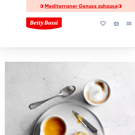
Mediterraner Genuss zuhause
🍋
🍋
Meine Favorite
Mein Wa
Me