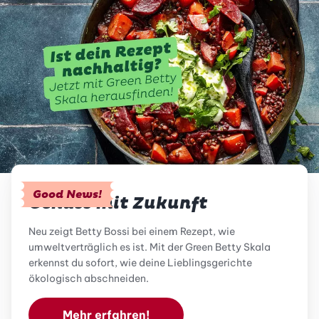
Good News!
Genuss mit Zukunft
Neu zeigt Betty Bossi bei einem Rezept, wie
umweltverträglich es ist. Mit der Green Betty Skala
erkennst du sofort, wie deine Lieblingsgerichte
ökologisch abschneiden.
Mehr erfahren!