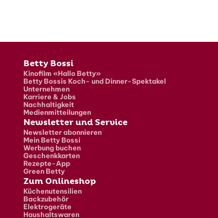
Fusszeile
Betty Bossi
Kinofilm «Hallo Betty»
Betty Bossis Koch- und Dinner-Spektakel
Unternehmen
Karriere & Jobs
Nachhaltigkeit
Medienmitteilungen
Newsletter und Service
Newsletter abonnieren
Mein Betty Bossi
Werbung buchen
Geschenkkarten
Rezepte-App
Green Betty
Zum Onlineshop
Küchenutensilien
Backzubehör
Elektrogeräte
Haushaltswaren