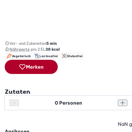
Vor- und Zubereiten
5 min
Nährwerte
pro 2 EL
38
kcal
Vegetarisch
Lactosefrei
Glutenfrei
Merken
Zutaten
Personenanzahl
Personenanzahl verringern
Pers
NaN
g
Aprikosen