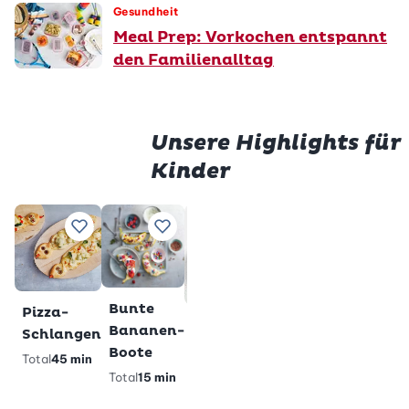
Gesundheit
Meal Prep: Vorkochen entspannt
den Familienalltag
Unsere Highlights für
Kinder
Prem
Würstli
Gluten
Zu Lieblingsrezepten hinzufügen
Zu Lieblingsrezepten hinzufügen
Zu Lieblingsrezepten h
Zu Lieblings
im Teig
Milchs
Total
28
Total
2 h
min
veget
gl
Premium
Bunte
Pizza-
Glutenfreie
Bananen-
Schlangen
Pandabärli-
Boote
Total
45 min
Muffins
Total
15 min
Total
40 min