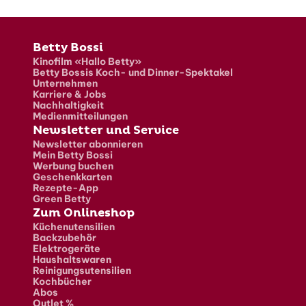
Fusszeile
Betty Bossi
Kinofilm «Hallo Betty»
Betty Bossis Koch- und Dinner-Spektakel
Unternehmen
Karriere & Jobs
Nachhaltigkeit
Medienmitteilungen
Newsletter und Service
Newsletter abonnieren
Mein Betty Bossi
Werbung buchen
Geschenkkarten
Rezepte-App
Green Betty
Zum Onlineshop
Küchenutensilien
Backzubehör
Elektrogeräte
Haushaltswaren
Reinigungsutensilien
Kochbücher
Abos
Outlet %