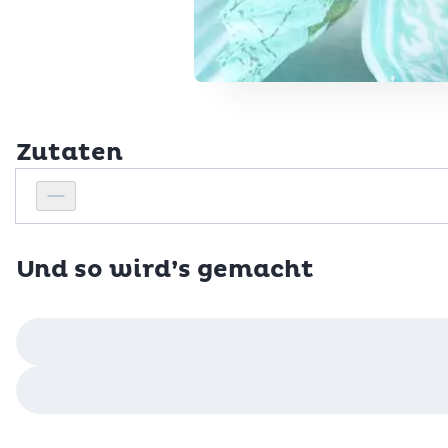
Zutaten
Personenanzahl
Personenanzahl verringern
Und so wird’s gemacht