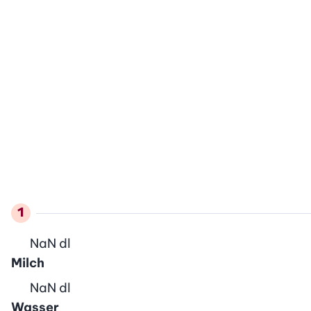
NaN
dl
Milch
NaN
dl
Wasser