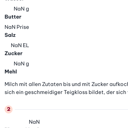
NaN
g
Butter
NaN
Prise
Salz
NaN
EL
Zucker
NaN
g
Mehl
Milch mit allen Zutaten bis und mit Zucker aufkoche
sich ein geschmeidiger Teigkloss bildet, der sic
NaN