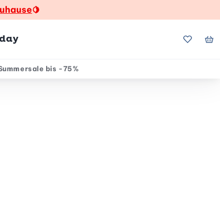
zuhause
🍋
hday
Meine Fa
Me
Summersale bis -75%