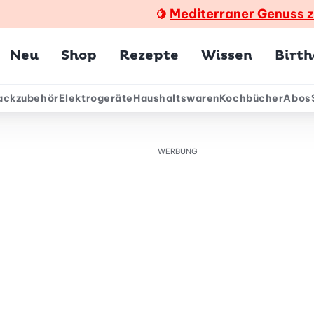
Mediterraner Genuss 
🍋
Hauptmenü
Neu
Shop
Rezepte
Wissen
Birt
ackzubehör
Elektrogeräte
Haushaltswaren
Kochbücher
Abos
ärmenü
WERBUNG