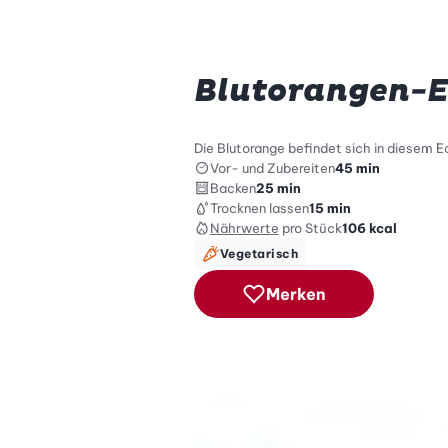
Blutorangen-E
Die Blutorange befindet sich in diesem Ec
Vor- und Zubereiten
45 min
Backen
25 min
Trocknen lassen
15 min
Nährwerte
pro Stück
106
kcal
Vegetarisch
Merken