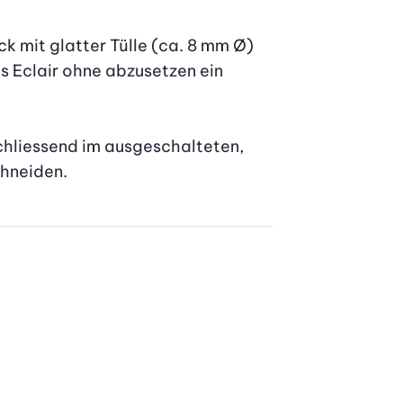
ck mit glatter Tülle (ca. 8 mm Ø) 
s Eclair ohne abzusetzen ein 
chliessend im ausgeschalteten, 
chneiden.