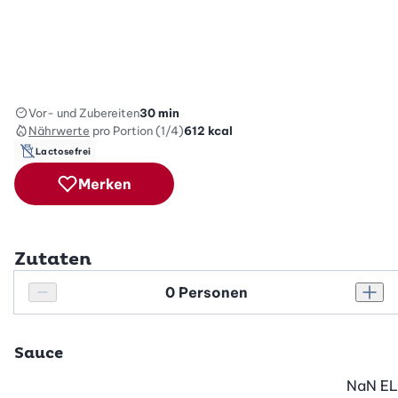
Vor- und Zubereiten
30 min
Nährwerte
pro Portion (1/4)
612
kcal
Lactosefrei
Merken
Zutaten
Personenanzahl
Personenanzahl verringern
Pers
Sauce
NaN
EL