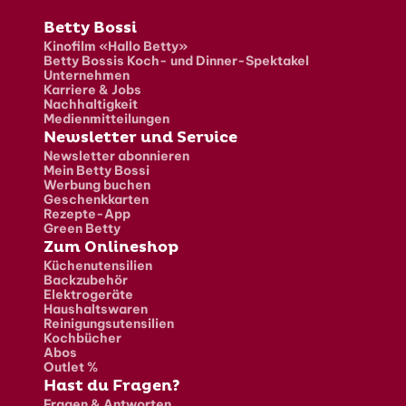
Fusszeile
Betty Bossi
Kinofilm «Hallo Betty»
Betty Bossis Koch- und Dinner-Spektakel
Unternehmen
Karriere & Jobs
Nachhaltigkeit
Medienmitteilungen
Newsletter und Service
Newsletter abonnieren
Mein Betty Bossi
Werbung buchen
Geschenkkarten
Rezepte-App
Green Betty
Zum Onlineshop
Küchenutensilien
Backzubehör
Elektrogeräte
Haushaltswaren
Reinigungsutensilien
Kochbücher
Abos
Outlet %
Hast du Fragen?
Fragen & Antworten