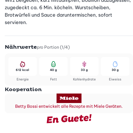
Wirz beigeben, kurz mitdämpfen, Bouillon dazugiessen, 
zugedeckt ca. 6 Min. köcheln. Wurstscheiben, 
Brotwürfeli und Sauce daruntermischen, sofort 
servieren.
Nährwerte
pro Portion (1/4)
612 kcal
40 g
33 g
30 g
Energie
Fett
Kohlenhydrate
Eiweiss
Kooperation
Betty Bossi entwickelt alle Rezepte mit Miele Geräten.
En Guete!