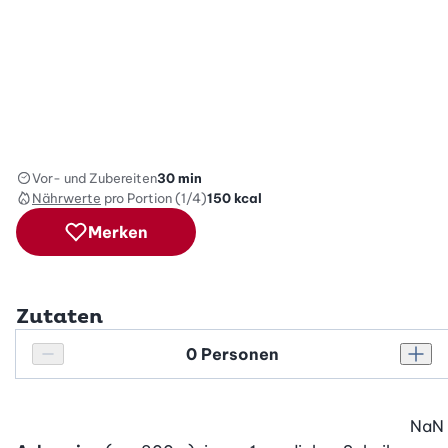
Vor- und Zubereiten
30 min
Nährwerte
pro Portion (1/4)
150
kcal
Merken
Zutaten
Personenanzahl
Personenanzahl verringern
Pers
NaN