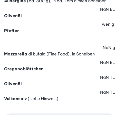
Aubergine
(ca. 300 g), in ca. 1 cm dicken Scheiben
NaN
EL
Olivenöl
wenig
Pfeffer
NaN
g
Mozzarella
di bufala (Fine Food), in Scheiben
NaN
EL
Oreganoblättchen
NaN
TL
Olivenöl
NaN
TL
Vulkansalz
(siehe Hinweis)