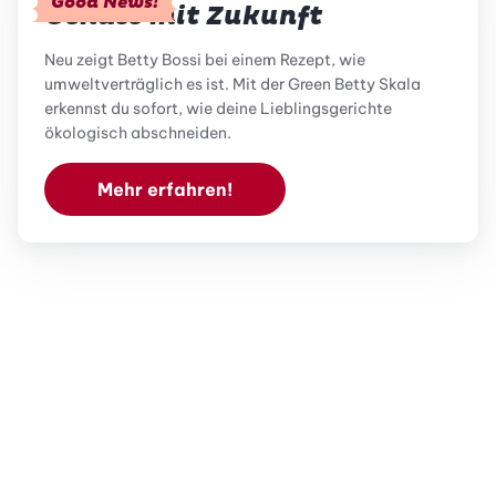
Good News!
Genuss mit Zukunft
Neu zeigt Betty Bossi bei einem Rezept, wie
umweltverträglich es ist. Mit der Green Betty Skala
erkennst du sofort, wie deine Lieblingsgerichte
ökologisch abschneiden.
Mehr erfahren!