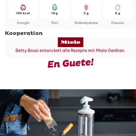
150 kcal
14 g
3 g
5 g
Energie
Fett
Kohlenhydrate
Eiweiss
Kooperation
Betty Bossi entwickelt alle Rezepte mit Miele Geräten.
En Guete!