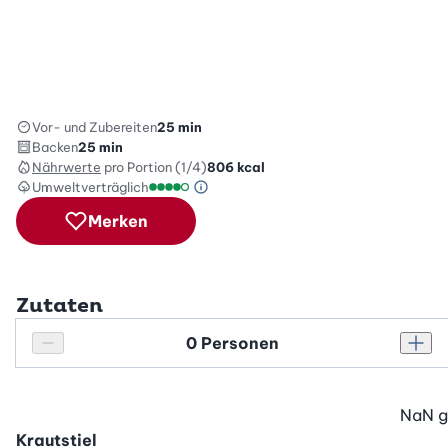
Vor- und Zubereiten
25 min
Backen
25 min
Nährwerte
pro Portion (1/4)
806
kcal
Umweltverträglich
Green Betty Skala Info
Umweltverträglichkeitsskala: 4 von 5
Merken
Zutaten
Personenanzahl
Personenanzahl verringern
Pers
NaN
g
Krautstiel