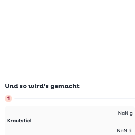
Und so wird’s gemacht
NaN
g
Krautstiel
NaN
dl