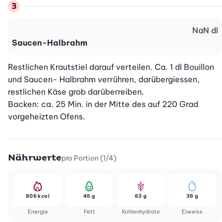
NaN
dl
Saucen-Halbrahm
Restlichen Krautstiel darauf verteilen. Ca. 1 dl Bouillon 
und Saucen- Halbrahm verrühren, darübergiessen, 
restlichen Käse grob darüberreiben.

Backen: ca. 25 Min. in der Mitte des auf 220 Grad 
vorgeheizten Ofens.
Nährwerte
pro Portion (1/4)
806 kcal
45 g
63 g
38 g
Energie
Fett
Kohlenhydrate
Eiweiss