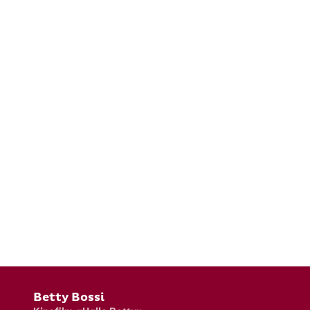
Fusszeile
Betty Bossi