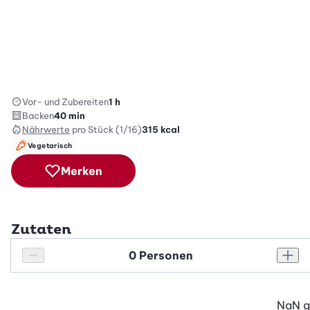
Vor- und Zubereiten
1 h
Backen
40 min
Nährwerte
pro Stück (1/16)
315
kcal
Vegetarisch
Merken
Zutaten
Personenanzahl
Personenanzahl verringern
Pers
NaN
g