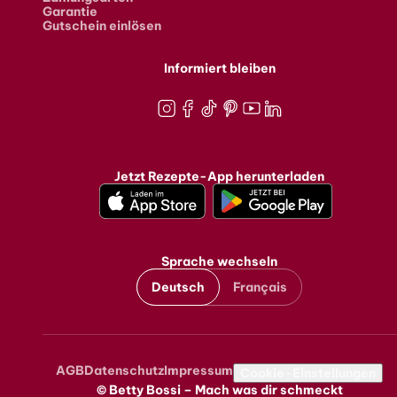
Garantie
Gutschein einlösen
Informiert bleiben
Instagram
Facebook
TikTok
Pinterest
Youtube
LinkedIn
Jetzt Rezepte-App herunterladen
Sprache wechseln
Deutsch
Français
AGB
Datenschutz
Impressum
Metanavigation
Cookie-Einstellungen
© Betty Bossi – Mach was dir schmeckt