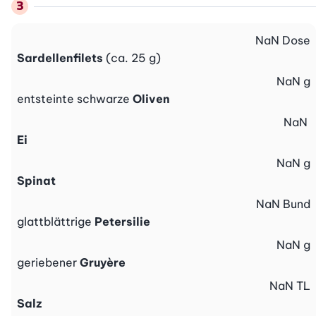
NaN
Dose
Sardellenfilets
(ca. 25 g)
NaN
g
entsteinte schwarze
Oliven
NaN
Ei
NaN
g
Spinat
NaN
Bund
glattblättrige
Petersilie
NaN
g
geriebener
Gruyère
NaN
TL
Salz