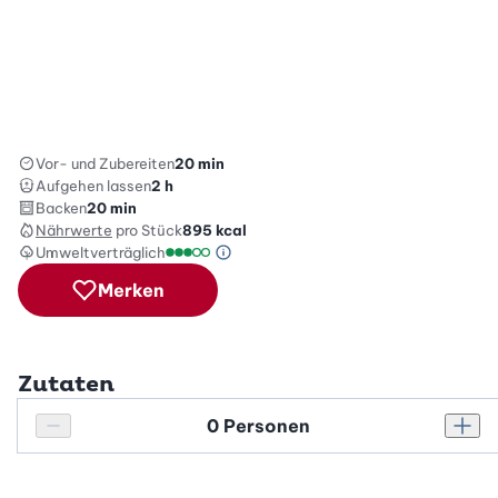
Vor- und Zubereiten
20 min
Aufgehen lassen
2 h
Backen
20 min
Nährwerte
pro Stück
895
kcal
Umweltverträglich
Green Betty Skala Info
Umweltverträglichkeitsskala: 3 von 5
Merken
Zutaten
Personenanzahl
Personenanzahl verringern
Pers