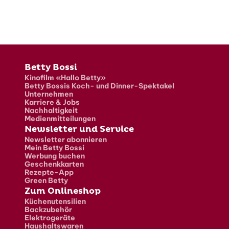
Fusszeile
Betty Bossi
Kinofilm «Hallo Betty»
Betty Bossis Koch- und Dinner-Spektakel
Unternehmen
Karriere & Jobs
Nachhaltigkeit
Medienmitteilungen
Newsletter und Service
Newsletter abonnieren
Mein Betty Bossi
Werbung buchen
Geschenkkarten
Rezepte-App
Green Betty
Zum Onlineshop
Küchenutensilien
Backzubehör
Elektrogeräte
Haushaltswaren