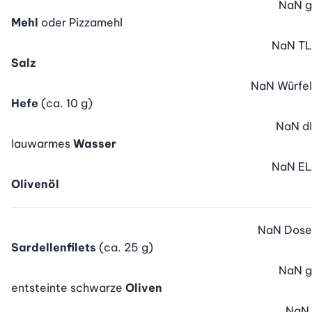
NaN
g
Mehl
oder Pizzamehl
NaN
TL
Salz
NaN
Würfel
Hefe
(ca. 10 g)
NaN
dl
lauwarmes
Wasser
NaN
EL
Olivenöl
NaN
Dose
Sardellenfilets
(ca. 25 g)
NaN
g
entsteinte schwarze
Oliven
NaN