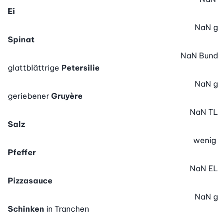
Ei
NaN
g
Spinat
NaN
Bund
glattblättrige
Petersilie
NaN
g
geriebener
Gruyère
NaN
TL
Salz
wenig
Pfeffer
NaN
EL
Pizzasauce
NaN
g
Schinken
in Tranchen