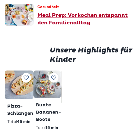
Gesundheit
Meal Prep: Vorkochen entspannt
den Familienalltag
Unsere Highlights für
Kinder
Prem
Würstli
Gluten
Zu Lieblingsrezepten hinzufügen
Zu Lieblingsrezepten hinzufügen
Zu Lieblingsrezepten h
Zu Lieblings
im Teig
Milchs
Total
28
Total
2 h
min
veget
gl
Premium
Bunte
Pizza-
Glutenfreie
Bananen-
Schlangen
Pandabärli-
Boote
Total
45 min
Muffins
Total
15 min
Total
40 min