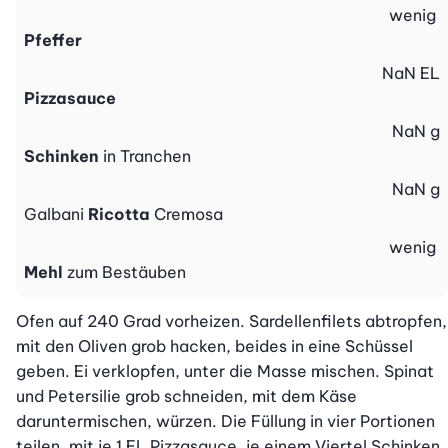
wenig
Pfeffer
NaN
EL
Pizzasauce
NaN
g
Schinken
in Tranchen
NaN
g
Galbani
Ricotta
Cremosa
wenig
Mehl
zum Bestäuben
Ofen auf 240 Grad vorheizen. Sardellenfilets abtropfen, 
mit den Oliven grob hacken, beides in eine Schüssel 
geben. Ei verklopfen, unter die Masse mischen. Spinat 
und Petersilie grob schneiden, mit dem Käse 
daruntermischen, würzen. Die Füllung in vier Portionen 
teilen, mit je 1 EL Pizzasauce, je einem Viertel Schinken 