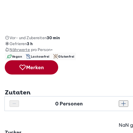
Vor- und Zubereiten
30 min
Gefrieren
3 h
Nährwerte
pro Person
-
Vegan
Lactosefrei
Glutenfrei
Merken
Zutaten
Personenanzahl
Personenanzahl verringern
Pers
NaN
g
Zucker