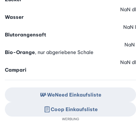
NaN
dl
Wasser
NaN
l
Blutorangensaft
NaN
Bio-Orange
, nur abgeriebene Schale
NaN
dl
Campari
WeNeed Einkaufsliste
Coop Einkaufsliste
WERBUNG