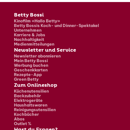
Fusszeile
Betty Bossi
Kinofilm «Hallo Betty»
Betty Bossis Koch- und Dinner-Spektakel
Unternehmen
Karriere & Jobs
Nachhaltigkeit
Medienmitteilungen
Newsletter und Service
Newsletter abonnieren
Mein Betty Bossi
Werbung buchen
Geschenkkarten
Rezepte-App
Green Betty
Zum Onlineshop
Küchenutensilien
Backzubehör
Elektrogeräte
Haushaltswaren
Reinigungsutensilien
Kochbücher
Abos
Outlet %
Hast du Fragen?