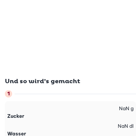
Und so wird’s gemacht
NaN
g
Zucker
NaN
dl
Wasser