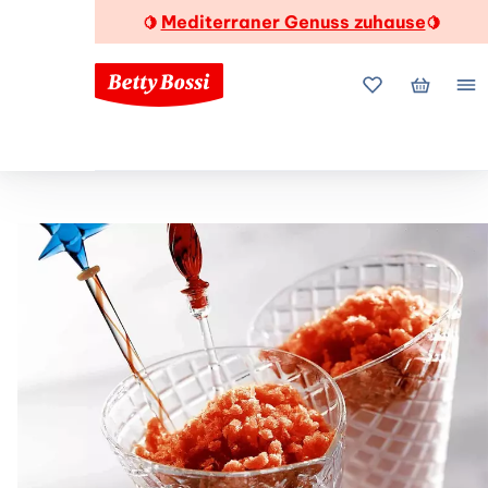
Mediterraner Genuss zuhause
🍋
🍋
Meine Favorite
Mein Wa
Me