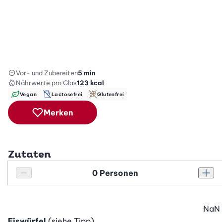
Vor- und Zubereiten
5 min
Nährwerte
pro Glas
123
kcal
Vegan
Lactosefrei
Glutenfrei
Merken
Zutaten
Personenanzahl
Personenanzahl verringern
Pers
NaN
Eiswürfel
(siehe Tipp)