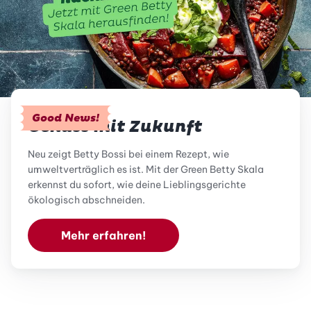
Good News!
Genuss mit Zukunft
Neu zeigt Betty Bossi bei einem Rezept, wie
umweltverträglich es ist. Mit der Green Betty Skala
erkennst du sofort, wie deine Lieblingsgerichte
ökologisch abschneiden.
Mehr erfahren!