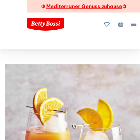
Mediterraner Genuss zuhause
🍋
🍋
Meine Favorite
Mein Wa
Me