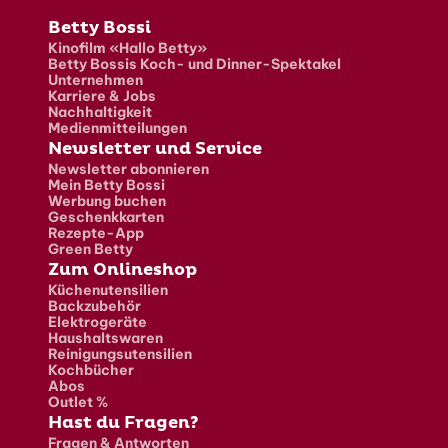
Fusszeile
Betty Bossi
Kinofilm «Hallo Betty»
Betty Bossis Koch- und Dinner-Spektakel
Unternehmen
Karriere & Jobs
Nachhaltigkeit
Medienmitteilungen
Newsletter und Service
Newsletter abonnieren
Mein Betty Bossi
Werbung buchen
Geschenkkarten
Rezepte-App
Green Betty
Zum Onlineshop
Küchenutensilien
Backzubehör
Elektrogeräte
Haushaltswaren
Reinigungsutensilien
Kochbücher
Abos
Outlet %
Hast du Fragen?
Fragen & Antworten