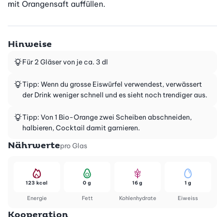
mit Orangensaft auffüllen.
Hinweise
Für 2 Gläser von je ca. 3 dl
Tipp: Wenn du grosse Eiswürfel verwendest, verwässert
der Drink weniger schnell und es sieht noch trendiger aus.
Tipp: Von 1 Bio-Orange zwei Scheiben abschneiden,
halbieren, Cocktail damit garnieren.
Nährwerte
pro Glas
123 kcal
0 g
16 g
1 g
Energie
Fett
Kohlenhydrate
Eiweiss
Kooperation