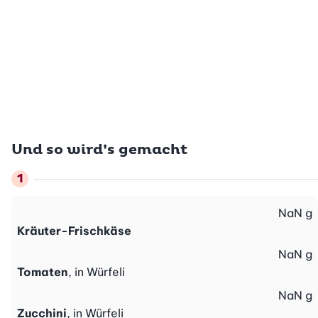
Und so wird’s gemacht
NaN
g
Kräuter-Frischkäse
NaN
g
Tomaten
, in Würfeli
NaN
g
Zucchini
, in Würfeli