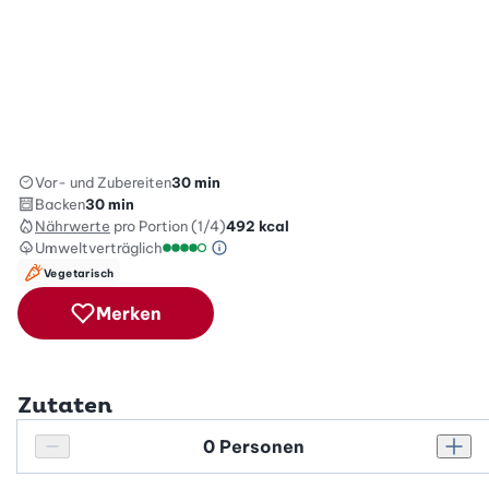
Vor- und Zubereiten
30 min
Backen
30 min
Nährwerte
pro Portion (1/4)
492
kcal
Umweltverträglich
Green Betty Skala Info
Umweltverträglichkeitsskala: 4 von 5
Vegetarisch
Merken
Zutaten
Personenanzahl
Personenanzahl verringern
Pers