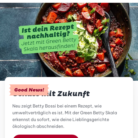
Good News!
Genuss mit Zukunft
Neu zeigt Betty Bossi bei einem Rezept, wie
umweltverträglich es ist. Mit der Green Betty Skala
erkennst du sofort, wie deine Lieblingsgerichte
ökologisch abschneiden.