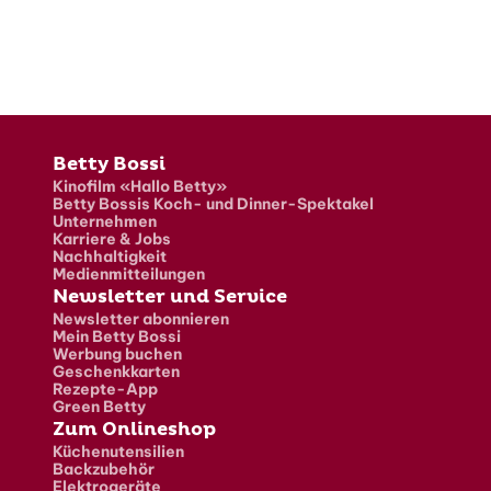
Fusszeile
Betty Bossi
Kinofilm «Hallo Betty»
Betty Bossis Koch- und Dinner-Spektakel
Unternehmen
Karriere & Jobs
Nachhaltigkeit
Medienmitteilungen
Newsletter und Service
Newsletter abonnieren
Mein Betty Bossi
Werbung buchen
Geschenkkarten
Rezepte-App
Green Betty
Zum Onlineshop
Küchenutensilien
Backzubehör
Elektrogeräte