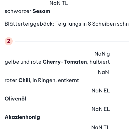
NaN
TL
schwarzer
Sesam
Blätterteiggebäck: Teig längs in 8 Scheiben schn
NaN
g
gelbe und rote
Cherry-Tomaten
, halbiert
NaN
roter
Chili
, in Ringen, entkernt
NaN
EL
Olivenöl
NaN
EL
Akazienhonig
NaN
TL