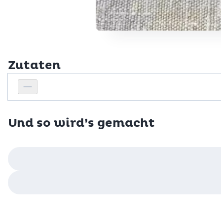
Zutaten
Personenanzahl
Personenanzahl verringern
Und so wird’s gemacht