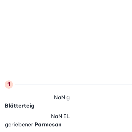
NaN
g
Blätterteig
NaN
EL
geriebener
Parmesan