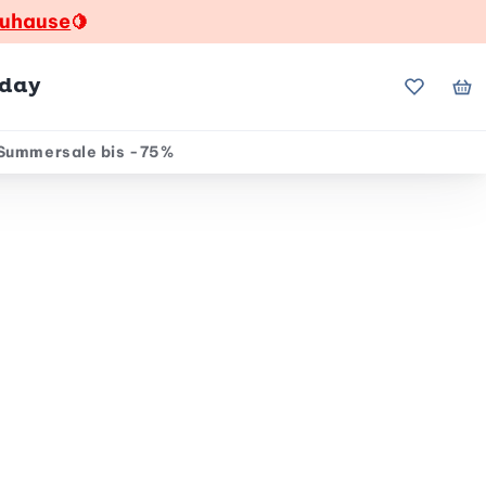
zuhause
🍋
hday
Meine Fa
Me
Summersale bis -75%