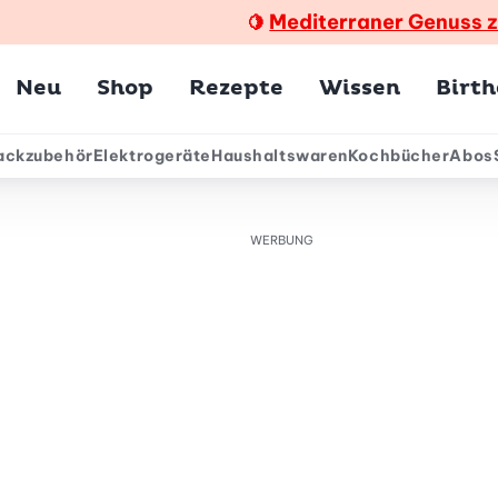
Mediterraner Genuss 
🍋
Hauptmenü
Neu
Shop
Rezepte
Wissen
Birt
ackzubehör
Elektrogeräte
Haushaltswaren
Kochbücher
Abos
ärmenü
WERBUNG