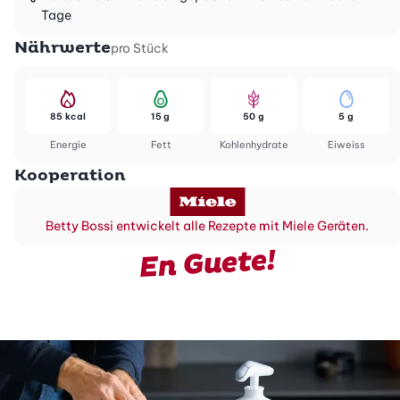
Tage
Nährwerte
pro Stück
85 kcal
15 g
50 g
5 g
Energie
Fett
Kohlenhydrate
Eiweiss
Kooperation
Betty Bossi entwickelt alle Rezepte mit Miele Geräten.
En Guete!