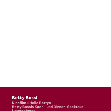
Fusszeile
Betty Bossi
Kinofilm «Hallo Betty»
Betty Bossis Koch- und Dinner-Spektakel
Unternehmen