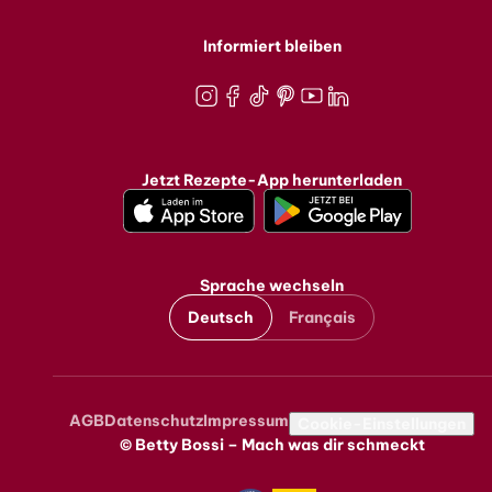
Informiert bleiben
Instagram
Facebook
TikTok
Pinterest
Youtube
LinkedIn
Jetzt Rezepte-App herunterladen
Sprache wechseln
Deutsch
Français
AGB
Datenschutz
Impressum
Metanavigation
Cookie-Einstellungen
© Betty Bossi – Mach was dir schmeckt