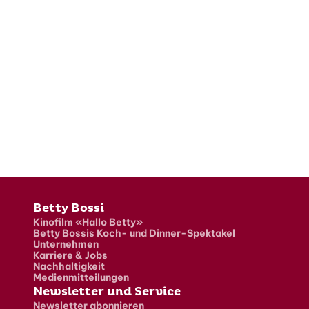
Fusszeile
Betty Bossi
Kinofilm «Hallo Betty»
Betty Bossis Koch- und Dinner-Spektakel
Unternehmen
Karriere & Jobs
Nachhaltigkeit
Medienmitteilungen
Newsletter und Service
Newsletter abonnieren