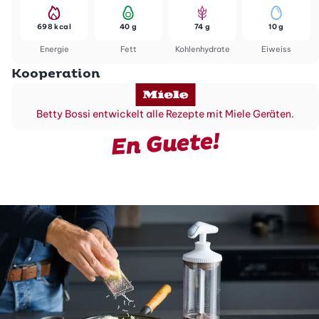
698 kcal
40 g
74 g
10 g
Energie
Fett
Kohlenhydrate
Eiweiss
Kooperation
Betty Bossi entwickelt alle Rezepte mit Miele Geräten.
En Guete!