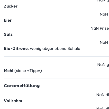
NaN
g
Zucker
NaN
Eier
NaN
Prise
Salz
NaN
Bio-Zitrone
, wenig abgeriebene Schale
NaN
g
Mehl
(siehe «Tipp»)
Caramelfüllung
NaN
dl
Vollrahm
NaN
dl