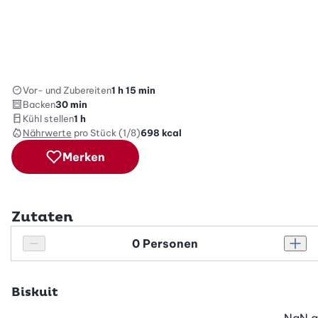
Vor- und Zubereiten
1 h 15 min
Backen
30 min
Kühl stellen
1 h
Nährwerte
pro Stück (1/8)
698
kcal
Merken
Zutaten
Personenanzahl
Personenanzahl verringern
Pers
Biskuit