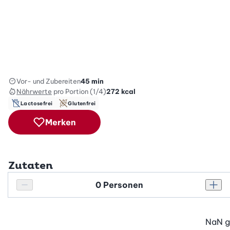
Vor- und Zubereiten
45 min
Nährwerte
pro Portion (1/4)
272
kcal
Lactosefrei
Glutenfrei
Merken
Zutaten
Personenanzahl
Personenanzahl verringern
Pers
NaN
g