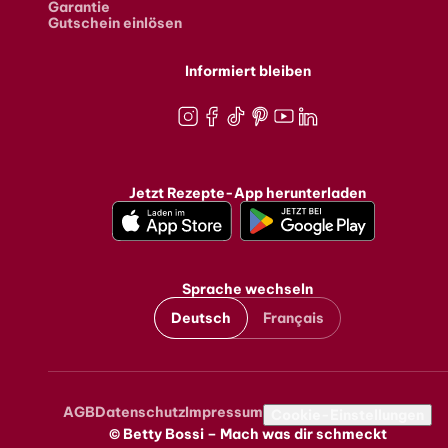
Garantie
Gutschein einlösen
Informiert bleiben
Instagram
Facebook
TikTok
Pinterest
Youtube
LinkedIn
Jetzt Rezepte-App herunterladen
Sprache wechseln
Deutsch
Français
AGB
Datenschutz
Impressum
Metanavigation
Cookie-Einstellungen
© Betty Bossi – Mach was dir schmeckt