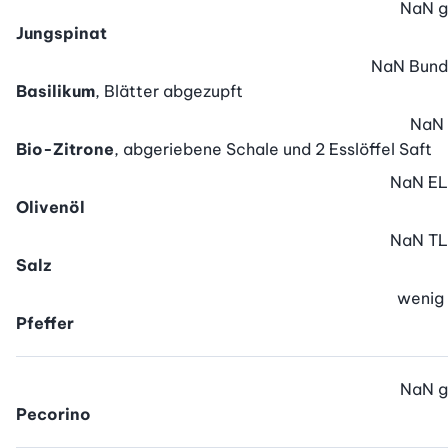
NaN
g
Jungspinat
NaN
Bund
Basilikum
, Blätter abgezupft
NaN
Bio-Zitrone
, abgeriebene Schale und 2 Esslöffel Saft
NaN
EL
Olivenöl
NaN
TL
Salz
wenig
Pfeffer
NaN
g
Pecorino