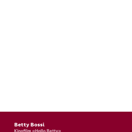
Fusszeile
Betty Bossi
Kinofilm «Hallo Betty»