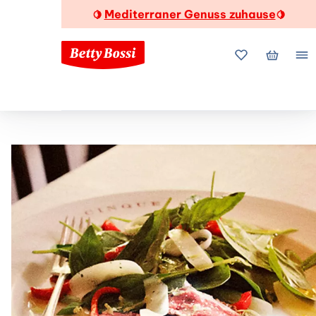
Mediterraner Genuss zuhause
🍋
🍋
Meine Favorite
Mein Wa
Me