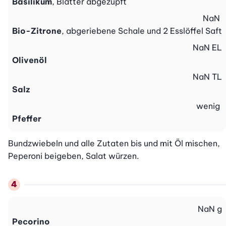
Basilikum
, Blätter abgezupft
NaN
Bio-Zitrone
, abgeriebene Schale und 2 Esslöffel Saft
NaN
EL
Olivenöl
NaN
TL
Salz
wenig
Pfeffer
Bundzwiebeln und alle Zutaten bis und mit Öl mischen, 
Peperoni beigeben, Salat würzen.
NaN
g
Pecorino