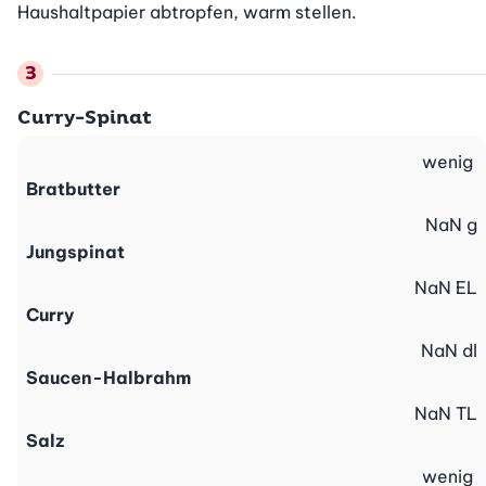
Haushaltpapier abtropfen, warm stellen.
Curry-Spinat
wenig
Bratbutter
NaN
g
Jungspinat
NaN
EL
Curry
NaN
dl
Saucen-Halbrahm
NaN
TL
Salz
wenig