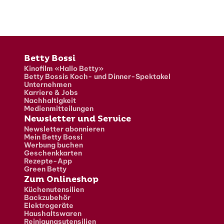
Fusszeile
Betty Bossi
Kinofilm «Hallo Betty»
Betty Bossis Koch- und Dinner-Spektakel
Unternehmen
Karriere & Jobs
Nachhaltigkeit
Medienmitteilungen
Newsletter und Service
Newsletter abonnieren
Mein Betty Bossi
Werbung buchen
Geschenkkarten
Rezepte-App
Green Betty
Zum Onlineshop
Küchenutensilien
Backzubehör
Elektrogeräte
Haushaltswaren
Reinigungsutensilien