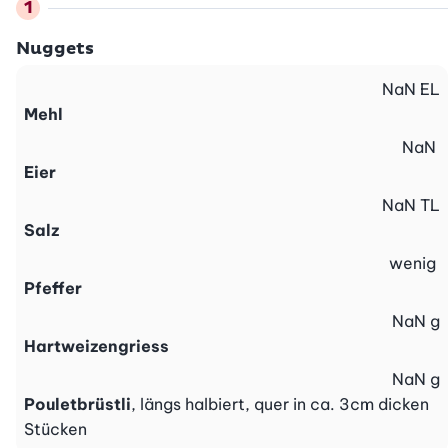
Nuggets
NaN
EL
Mehl
NaN
Eier
NaN
TL
Salz
wenig
Pfeffer
NaN
g
Hartweizengriess
NaN
g
Pouletbrüstli
, längs halbiert, quer in ca. 3cm dicken
Stücken