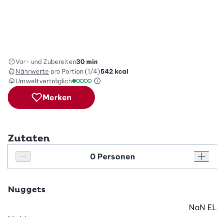
Vor- und Zubereiten
30 min
Nährwerte
pro Portion (1/4)
542
kcal
Umweltverträglich
Green Betty Skala Info
Umweltverträglichkeitsskala: 1 von 5
Merken
Zutaten
Personenanzahl
Personenanzahl verringern
Pers
Nuggets
NaN
EL