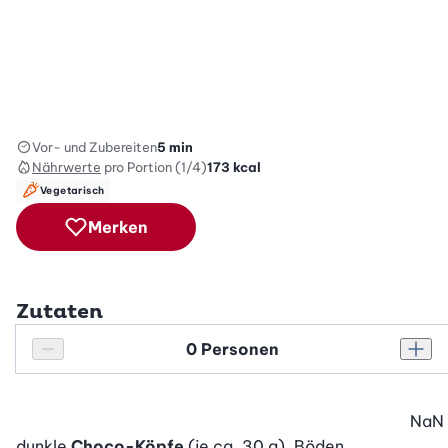
Vor- und Zubereiten
5 min
Nährwerte
pro Portion (1/4)
173
kcal
Vegetarisch
Merken
Zutaten
Personenanzahl
Personenanzahl verringern
Pers
NaN
dunkle
Choco-Köpfe
(je ca. 30 g), Böden