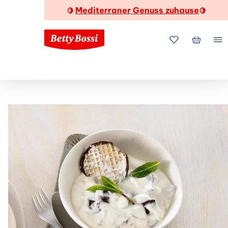
Mediterraner Genuss zuhause
🍋
🍋
Meine Favorite
Mein Wa
Me