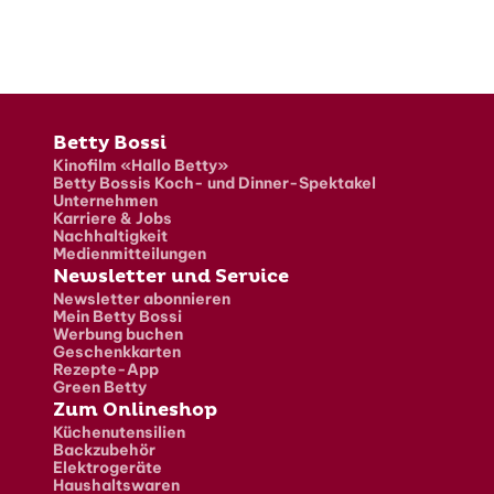
Fusszeile
Betty Bossi
Kinofilm «Hallo Betty»
Betty Bossis Koch- und Dinner-Spektakel
Unternehmen
Karriere & Jobs
Nachhaltigkeit
Medienmitteilungen
Newsletter und Service
Newsletter abonnieren
Mein Betty Bossi
Werbung buchen
Geschenkkarten
Rezepte-App
Green Betty
Zum Onlineshop
Küchenutensilien
Backzubehör
Elektrogeräte
Haushaltswaren