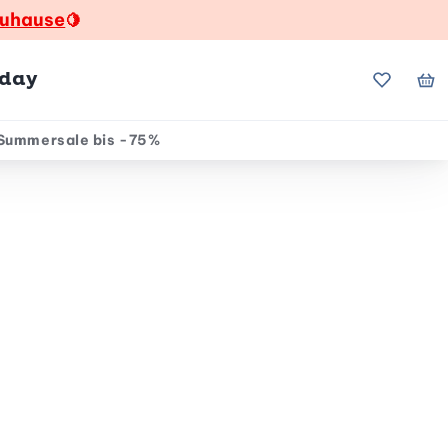
zuhause
🍋
hday
Meine Fa
Me
Summersale bis -75%