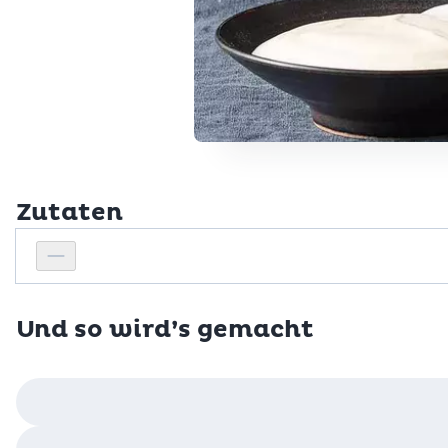
Zutaten
Personenanzahl
Personenanzahl verringern
Und so wird’s gemacht