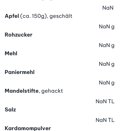
NaN
Apfel
(ca. 150g), geschält
NaN
g
Rohzucker
NaN
g
Mehl
NaN
g
Paniermehl
NaN
g
Mandelstifte
, gehackt
NaN
TL
Salz
NaN
TL
Kardamompulver