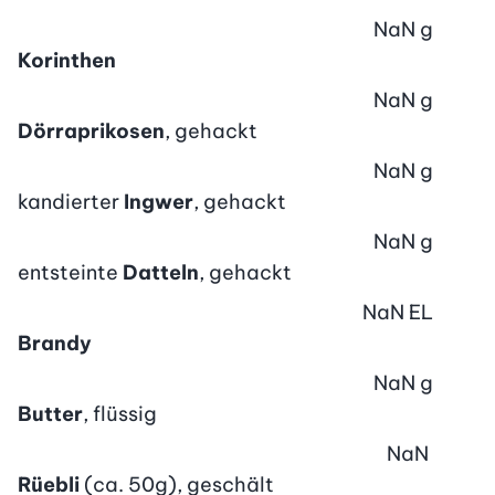
NaN
g
Korinthen
NaN
g
Dörraprikosen
, gehackt
NaN
g
kandierter
Ingwer
, gehackt
NaN
g
entsteinte
Datteln
, gehackt
NaN
EL
Brandy
NaN
g
Butter
, flüssig
NaN
Rüebli
(ca. 50g), geschält