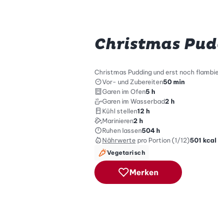
Christmas Pud
Christmas Pudding und erst noch flambie
Vor- und Zubereiten
50 min
Garen im Ofen
5 h
Garen im Wasserbad
2 h
Kühl stellen
12 h
Marinieren
2 h
Ruhen lassen
504 h
Nährwerte
pro Portion (1/12)
501
kcal
Vegetarisch
Merken