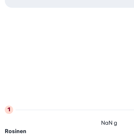
NaN
g
Rosinen