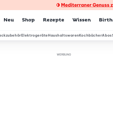
Mediterraner Genuss 
🍋
Hauptmenü
Neu
Shop
Rezepte
Wissen
Birt
ackzubehör
Elektrogeräte
Haushaltswaren
Kochbücher
Abos
ärmenü
WERBUNG