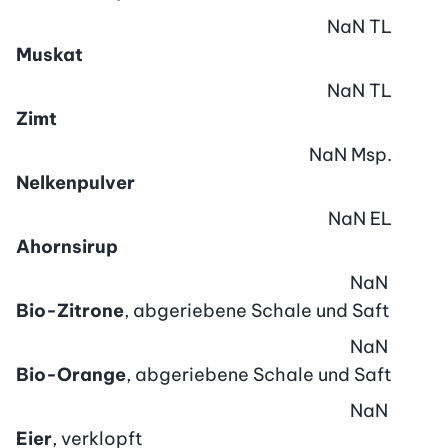
NaN
TL
Muskat
NaN
TL
Zimt
NaN
Msp.
Nelkenpulver
NaN
EL
Ahornsirup
NaN
Bio-Zitrone
, abgeriebene Schale und Saft
NaN
Bio-Orange
, abgeriebene Schale und Saft
NaN
Eier
, verklopft