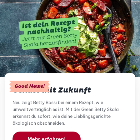
Good News!
Genuss mit Zukunft
Neu zeigt Betty Bossi bei einem Rezept, wie
umweltverträglich es ist. Mit der Green Betty Skala
erkennst du sofort, wie deine Lieblingsgerichte
ökologisch abschneiden.
Mehr erfahren!