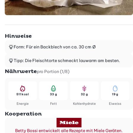
Hinweise
Form: Für ein Backblech von ca. 30 cm Ø
Tipp: Die Fleischtorte schmeckt lauwarm am besten.
Nährwerte
pro Portion (1/8)
511 kcal
33 g
32 g
19 g
Energie
Fett
Kohlenhydrate
Eiweiss
Kooperation
Betty Bossi entwickelt alle Rezepte mit Miele Geräten.