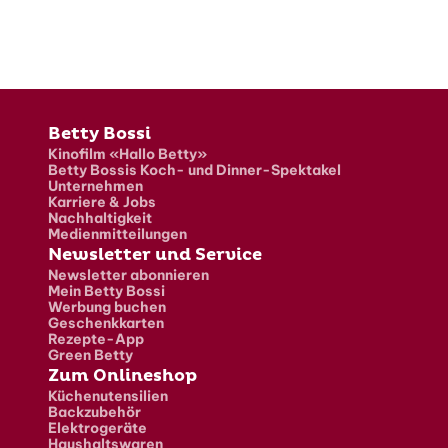
Fusszeile
Betty Bossi
Kinofilm «Hallo Betty»
Betty Bossis Koch- und Dinner-Spektakel
Unternehmen
Karriere & Jobs
Nachhaltigkeit
Medienmitteilungen
Newsletter und Service
Newsletter abonnieren
Mein Betty Bossi
Werbung buchen
Geschenkkarten
Rezepte-App
Green Betty
Zum Onlineshop
Küchenutensilien
Backzubehör
Elektrogeräte
Haushaltswaren