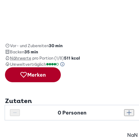
Vor- und Zubereiten
30 min
Backen
35 min
Nährwerte
pro Portion (1/8)
511
kcal
Umweltverträglich
Green Betty Skala Info
Umweltverträglichkeitsskala: 4 von 5
Merken
Zutaten
Personenanzahl
Personenanzahl verringern
Pers
NaN