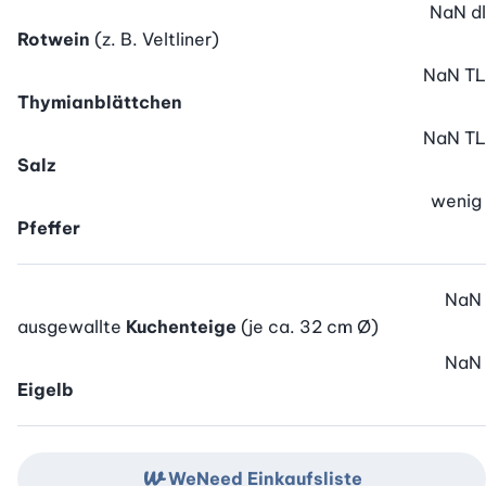
NaN
dl
Rotwein
(z. B. Veltliner)
NaN
TL
Thymianblättchen
NaN
TL
Salz
wenig
Pfeffer
NaN
ausgewallte
Kuchenteige
(je ca. 32 cm Ø)
NaN
Eigelb
WeNeed Einkaufsliste