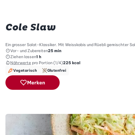
Cole Slaw
Ein grosser Salat-Klassiker. Mit Weisskabis und Rüebli gemischter Sal
Vor- und Zubereiten
25 min
Ziehen lassen
1 h
Nährwerte
pro Portion (1/4)
225
kcal
Vegetarisch
Glutenfrei
Merken