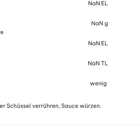
NaN
EL
NaN
g
re
NaN
EL
NaN
TL
wenig
ner Schüssel verrühren, Sauce würzen.