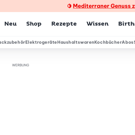
Mediterraner Genuss 
🍋
Hauptmenü
Neu
Shop
Rezepte
Wissen
Birt
ackzubehör
Elektrogeräte
Haushaltswaren
Kochbücher
Abos
ärmenü
WERBUNG