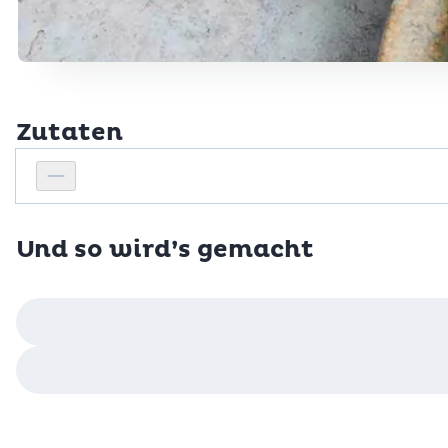
Zutaten
Personenanzahl
Personenanzahl verringern
Und so wird’s gemacht