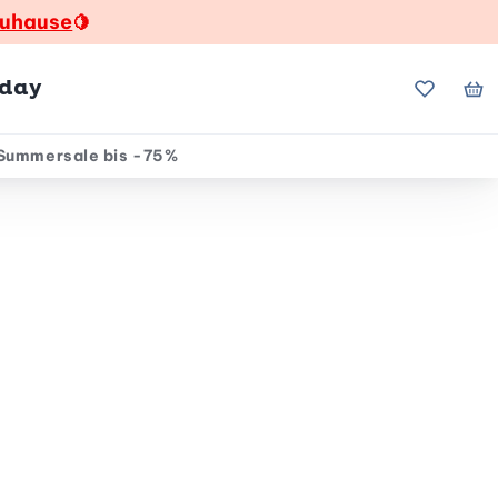
zuhause
🍋
hday
Meine Fa
Me
Summersale bis -75%