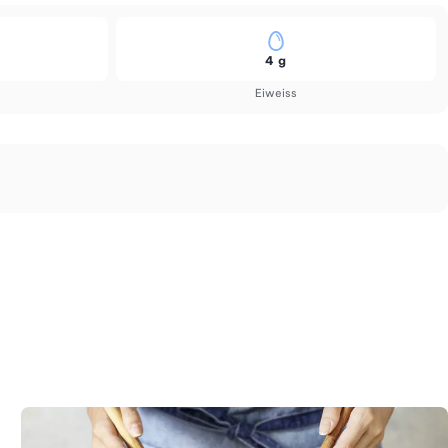
4 g
Eiweiss