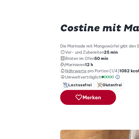
Costine mit M
Die Marinade mit Mangowürfel gibt den S
Vor- und Zubereiten
25 min
Braten im Ofen
50 min
Marinieren
12 h
Nährwerte
pro Portion (1/4)
1082
kca
Umweltverträglich
Green Be
Umweltverträglich
Lactosefrei
Glutenfrei
Merken