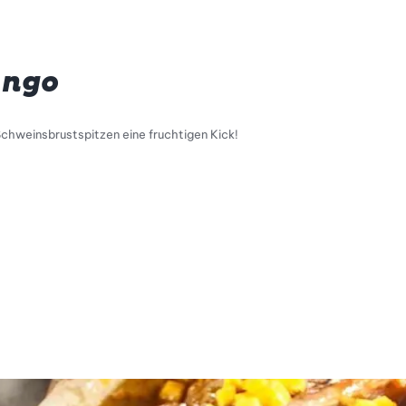
ango
chweinsbrustspitzen eine fruchtigen Kick!
l
tty Skala Info
keitsskala: 1 von 5