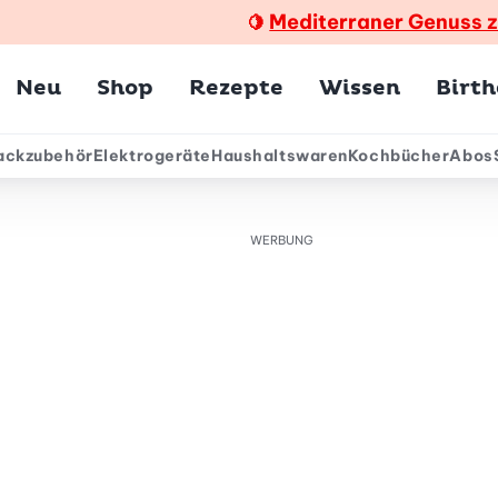
Mediterraner Genuss 
🍋
Hauptmenü
Neu
Shop
Rezepte
Wissen
Birt
ackzubehör
Elektrogeräte
Haushaltswaren
Kochbücher
Abos
ärmenü
WERBUNG