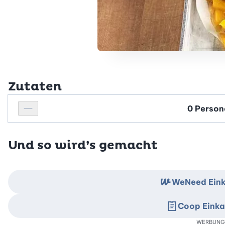
Zutaten
Personenanzahl
Personenanzahl verringern
Und so wird’s gemacht
WeNeed Eink
Coop Einka
WERBUNG