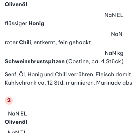
Olivenöl
NaN
EL
flüssiger
Honig
NaN
roter
Chili
, entkernt, fein gehackt
NaN
kg
Schweinsbrustspitzen
(Costine, ca. 4 Stück)
Senf, Öl, Honig und Chili verrühren. Fleisch damit
Kühlschrank ca. 12 Std. marinieren. Marinade abstr
NaN
EL
Olivenöl
NaN
TL