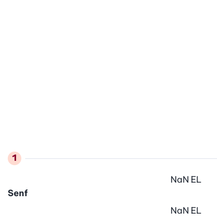
NaN
EL
Senf
NaN
EL