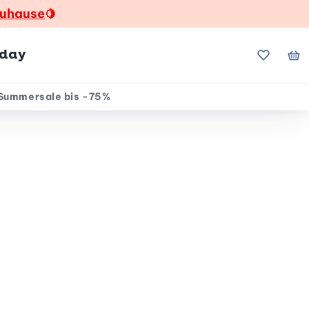
zuhause
🍋
hday
Meine Fa
Me
Summersale bis -75%