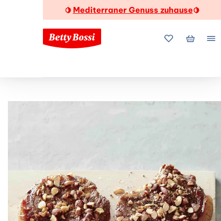
Mediterraner Genuss zuhause
🍋
🍋
Meine Favorite
Mein Wa
Me