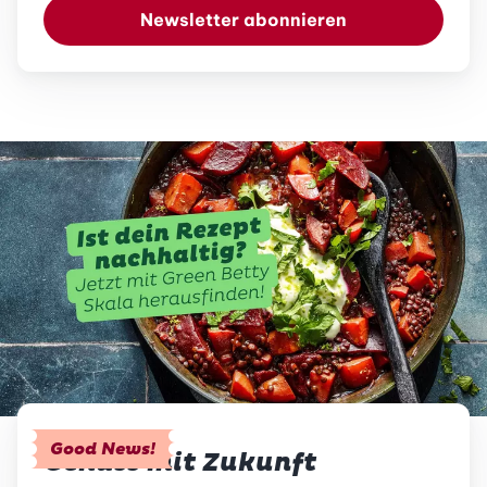
Newsletter abonnieren
Good News!
Genuss mit Zukunft