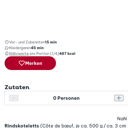
Vor- und Zubereiten
15 min
Niedergaren
45 min
Nährwerte
pro Portion (1/4)
487
kcal
Merken
Zutaten
Personenanzahl
Personenanzahl verringern
Pers
NaN
Rindskoteletts
(Côte de bœuf, je ca. 500 g / ca. 3 cm