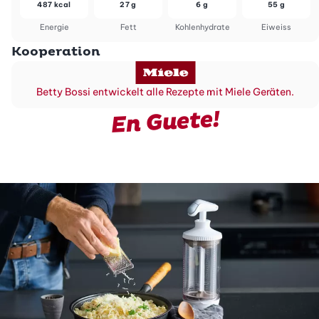
487 kcal
27 g
6 g
55 g
Energie
Fett
Kohlenhydrate
Eiweiss
Kooperation
Betty Bossi entwickelt alle Rezepte mit Miele Geräten.
En Guete!