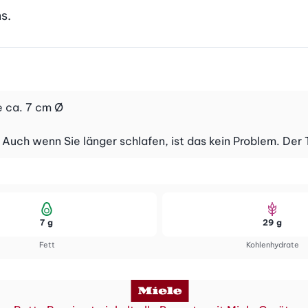
s.
e ca. 7 cm Ø
uch wenn Sie länger schlafen, ist das kein Problem. Der Te
7 g
29 g
Fett
Kohlenhydrate