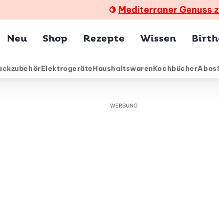
Mediterraner Genuss 
🍋
Hauptmenü
Neu
Shop
Rezepte
Wissen
Birt
ackzubehör
Elektrogeräte
Haushaltswaren
Kochbücher
Abos
ärmenü
WERBUNG