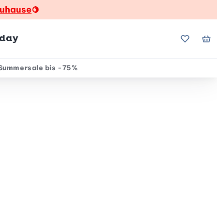
zuhause
🍋
hday
Meine Fa
Me
Summersale bis -75%