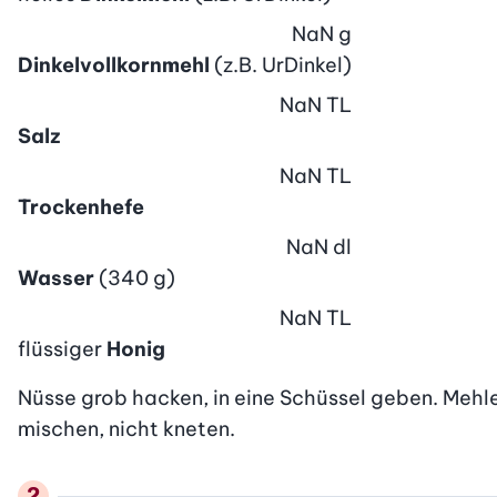
NaN
g
Dinkelvollkornmehl
(z.B. UrDinkel)
NaN
TL
Salz
NaN
TL
Trockenhefe
NaN
dl
Wasser
(340 g)
NaN
TL
flüssiger
Honig
Nüsse grob hacken, in eine Schüssel geben. Mehle
mischen, nicht kneten.