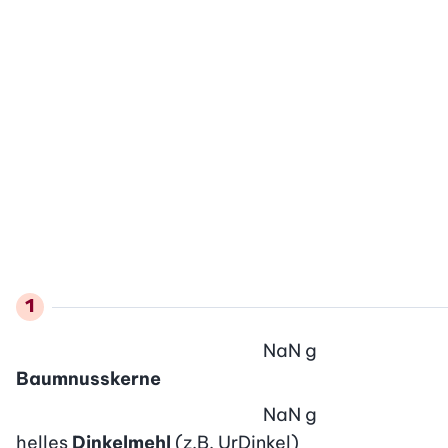
NaN
g
Baumnusskerne
NaN
g
helles
Dinkelmehl
(z.B. UrDinkel)