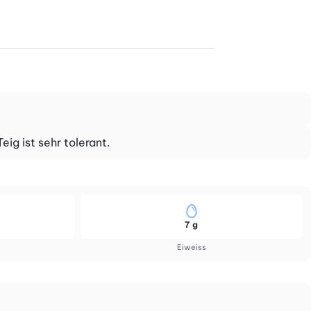
ig ist sehr tolerant.
7 g
Eiweiss