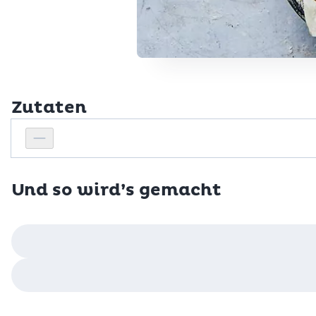
Zutaten
Personenanzahl
Personenanzahl verringern
Und so wird’s gemacht