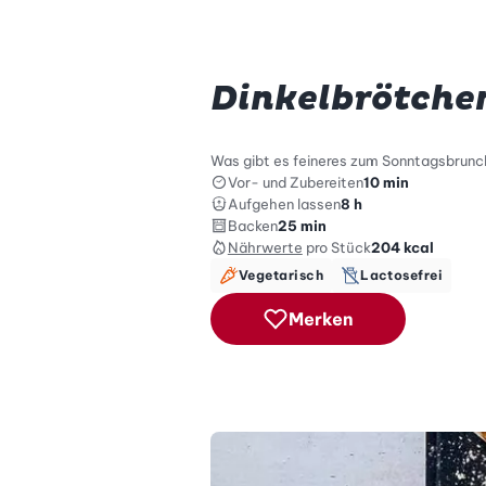
Dinkelbrötche
Was gibt es feineres zum Sonntagsbrunch
Vor- und Zubereiten
10 min
Aufgehen lassen
8 h
Backen
25 min
Nährwerte
pro Stück
204
kcal
Vegetarisch
Lactosefrei
Merken