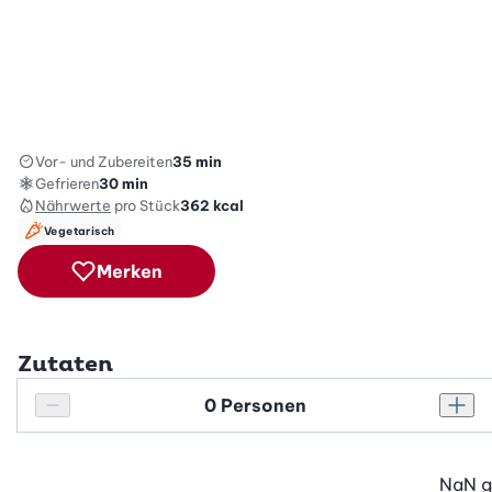
Vor- und Zubereiten
35 min
Gefrieren
30 min
Nährwerte
pro Stück
362
kcal
Vegetarisch
Merken
Zutaten
Personenanzahl
Personenanzahl verringern
Pers
NaN
g