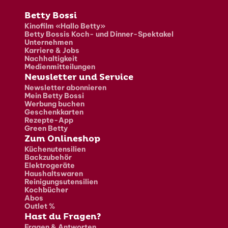
Fusszeile
Betty Bossi
Kinofilm «Hallo Betty»
Betty Bossis Koch- und Dinner-Spektakel
Unternehmen
Karriere & Jobs
Nachhaltigkeit
Medienmitteilungen
Newsletter und Service
Newsletter abonnieren
Mein Betty Bossi
Werbung buchen
Geschenkkarten
Rezepte-App
Green Betty
Zum Onlineshop
Küchenutensilien
Backzubehör
Elektrogeräte
Haushaltswaren
Reinigungsutensilien
Kochbücher
Abos
Outlet %
Hast du Fragen?
Fragen & Antworten