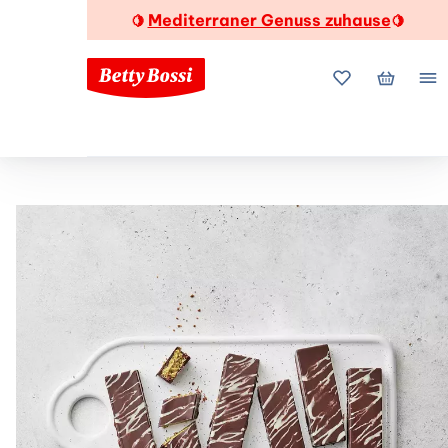
Mediterraner Genuss zuhause
🍋
🍋
Meine Favorite
Mein Wa
Me