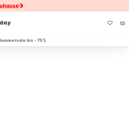
zuhause
🍋
hday
Meine Fa
Me
Summersale bis -75%