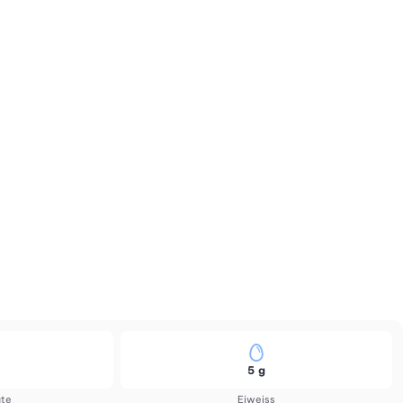
5 g
ate
Eiweiss