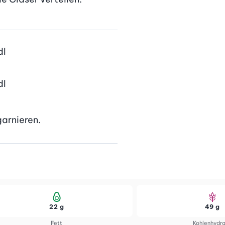
dl
dl
arnieren.
22 g
49 g
Fett
Kohlenhydr