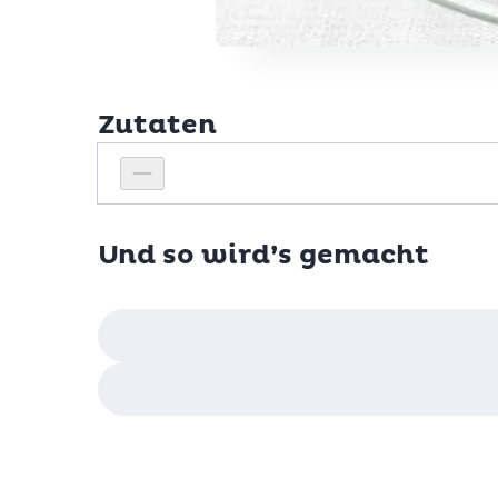
Zutaten
Personenanzahl
Personenanzahl verringern
Und so wird’s gemacht