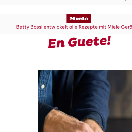
Betty Bossi entwickelt alle Rezepte mit Miele Ger
En Guete!