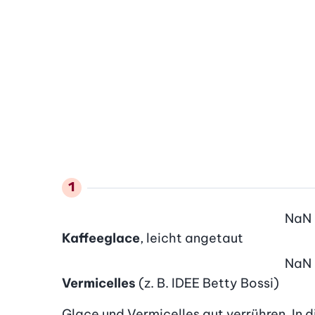
NaN
Kaffeeglace
, leicht angetaut
NaN
Vermicelles
(z. B. IDEE Betty Bossi)
Glace und Vermicelles gut verrühren. In di