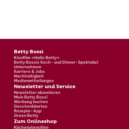
Fusszeile
Betty Bossi
Kinofilm «Hallo Betty»
Betty Bossis Koch- und Dinner-Spektakel
Unternehmen
Karriere & Jobs
Nachhaltigkeit
Medienmitteilungen
Newsletter und Service
Newsletter abonnieren
Mein Betty Bossi
Werbung buchen
Geschenkkarten
Rezepte-App
Green Betty
Zum Onlineshop
Küchenutensilien