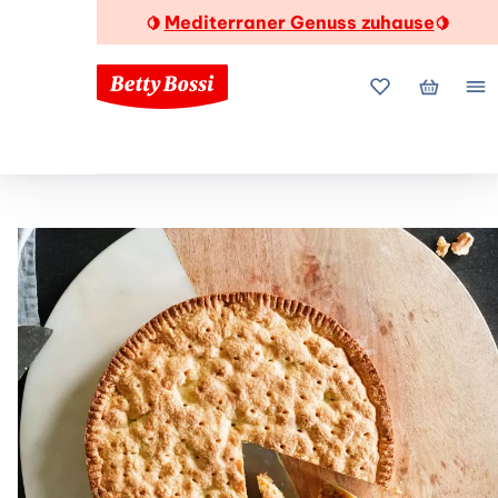
Mediterraner Genuss zuhause
🍋
🍋
Meine Favorite
Mein Wa
Me