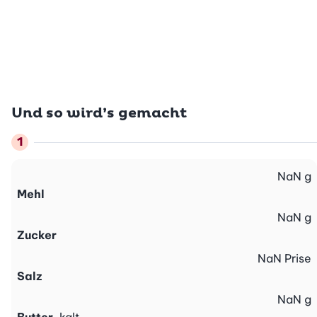
Und so wird’s gemacht
NaN
g
Mehl
NaN
g
Zucker
NaN
Prise
Salz
NaN
g