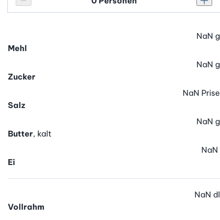
Personenanzahl
Personenanzahl verringern
Pers
NaN
g
Mehl
NaN
g
Zucker
NaN
Prise
Salz
NaN
g
Butter
, kalt
NaN
Ei
NaN
dl
Vollrahm