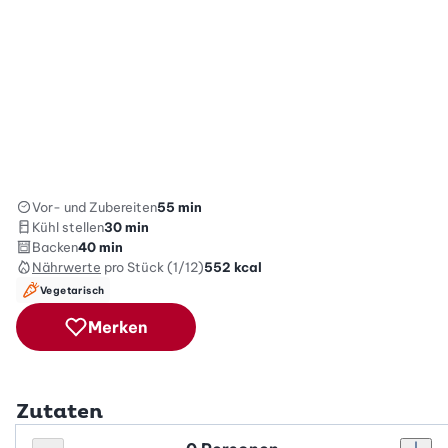
Vor- und Zubereiten
55 min
Kühl stellen
30 min
Backen
40 min
Nährwerte
pro Stück (1/12)
552
kcal
Vegetarisch
Merken
Zutaten