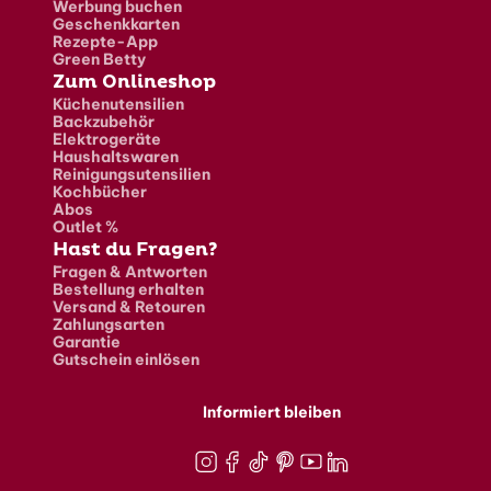
Werbung buchen
Geschenkkarten
Rezepte-App
Green Betty
Zum Onlineshop
Küchenutensilien
Backzubehör
Elektrogeräte
Haushaltswaren
Reinigungsutensilien
Kochbücher
Abos
Outlet %
Hast du Fragen?
Fragen & Antworten
Bestellung erhalten
Versand & Retouren
Zahlungsarten
Garantie
Gutschein einlösen
Informiert bleiben
Instagram
Facebook
TikTok
Pinterest
Youtube
LinkedIn