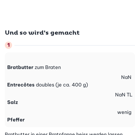
Und so wird’s gemacht
Bratbutter
zum Braten
NaN
Entrecôtes
doubles (je ca. 400 g)
NaN
TL
Salz
wenig
Pfeffer
Bratbutter in einer Bratpfanne heiss werden lassen, 