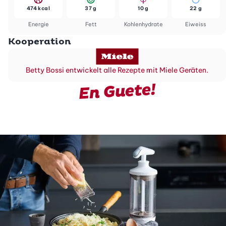
474 kcal
37 g
10 g
22 g
Energie
Fett
Kohlenhydrate
Eiweiss
Kooperation
Betty Bossi entwickelt alle Rezepte mit Miele Geräten.
En Guete!