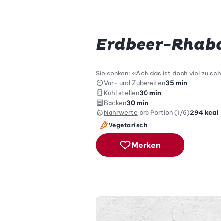
Erdbeer-Rhaba
Sie denken: «Ach das ist doch viel zu sch
Vor- und Zubereiten
35 min
Kühl stellen
30 min
Backen
30 min
Nährwerte
pro Portion (1/6)
294
kcal
Vegetarisch
Merken