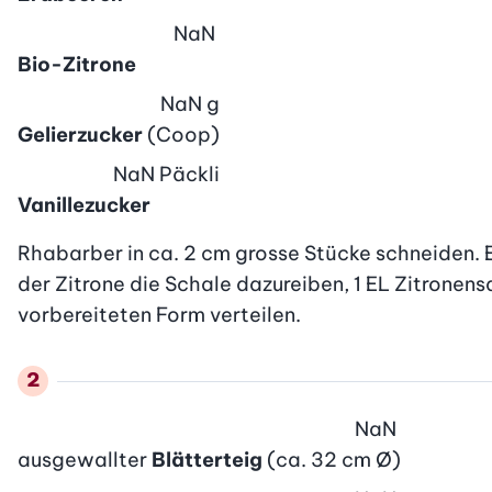
NaN
Bio-Zitrone
NaN
g
Gelierzucker
(Coop)
NaN
Päckli
Vanillezucker
Rhabarber in ca. 2 cm grosse Stücke schneiden. E
der Zitrone die Schale dazureiben, 1 EL Zitronens
vorbereiteten Form verteilen.
NaN
ausgewallter
Blätterteig
(ca. 32 cm Ø)