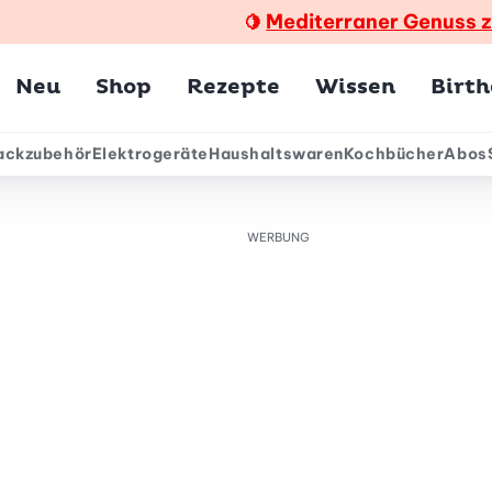
Mediterraner Genuss 
🍋
Hauptmenü
Neu
Shop
Rezepte
Wissen
Birt
ackzubehör
Elektrogeräte
Haushaltswaren
Kochbücher
Abos
ärmenü
WERBUNG