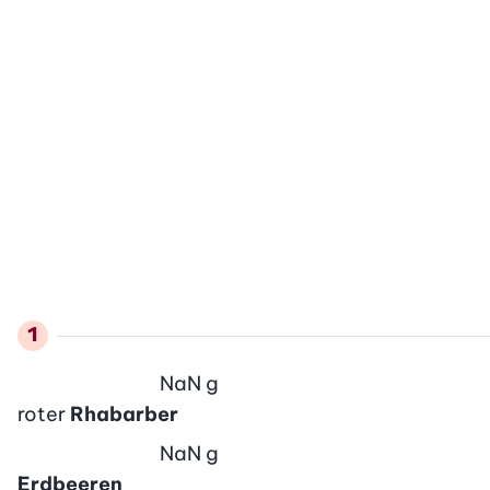
NaN
g
roter
Rhabarber
NaN
g
Erdbeeren