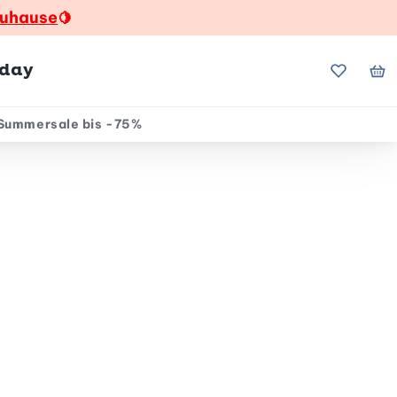
zuhause
🍋
hday
Meine Fa
Me
Summersale bis -75%