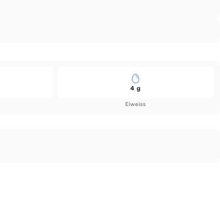
4 g
Eiweiss