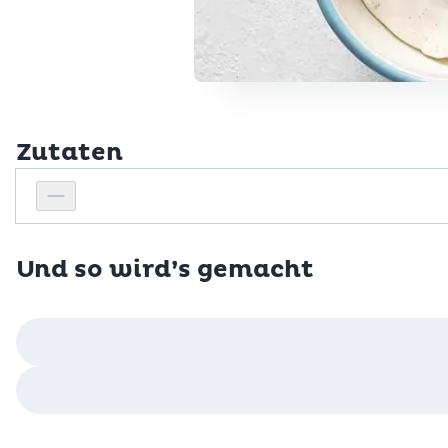
Zutaten
Personenanzahl
Personenanzahl verringern
Und so wird’s gemacht