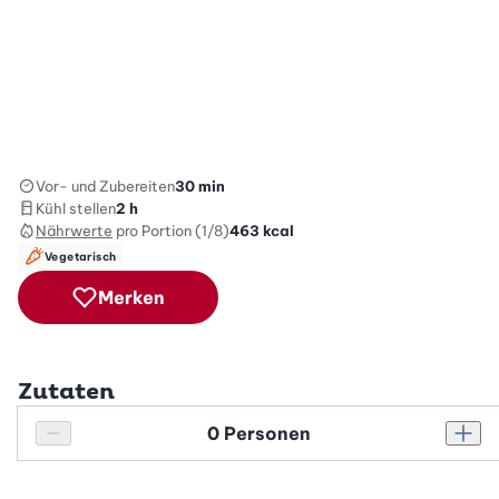
Vor- und Zubereiten
30 min
Kühl stellen
2 h
Nährwerte
pro Portion (1/8)
463
kcal
Vegetarisch
Merken
Zutaten
Personenanzahl
Personenanzahl verringern
Pers