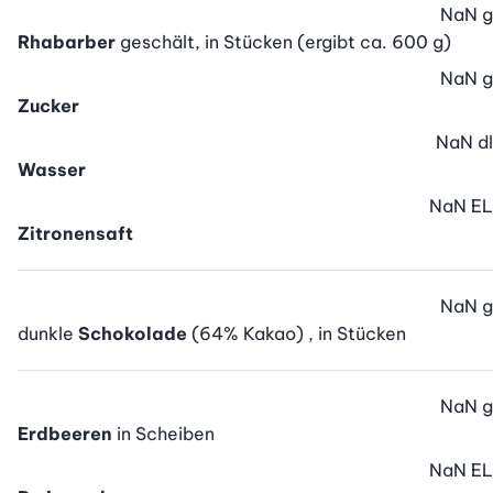
NaN
g
Rhabarber
geschält, in Stücken (ergibt ca. 600 g)
NaN
g
Zucker
NaN
dl
Wasser
NaN
EL
Zitronensaft
NaN
g
dunkle
Schokolade
(64% Kakao) , in Stücken
NaN
g
Erdbeeren
in Scheiben
NaN
EL