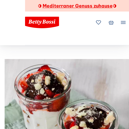
Mediterraner Genuss zuhause
🍋
🍋
Meine Favorite
Mein Wa
Me