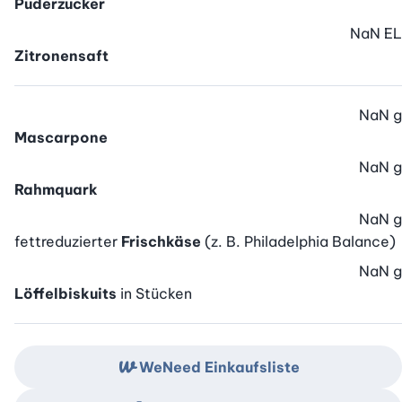
Puderzucker
NaN
EL
Zitronensaft
NaN
g
Mascarpone
NaN
g
Rahmquark
NaN
g
fettreduzierter
Frischkäse
(z. B. Philadelphia Balance)
NaN
g
Löffelbiskuits
in Stücken
WeNeed Einkaufsliste