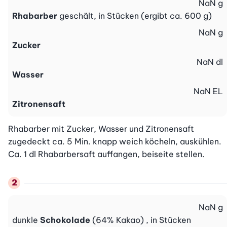
NaN
g
Rhabarber
geschält, in Stücken (ergibt ca. 600 g)
NaN
g
Zucker
NaN
dl
Wasser
NaN
EL
Zitronensaft
Rhabarber mit Zucker, Wasser und Zitronensaft 
zugedeckt ca. 5 Min. knapp weich köcheln, auskühlen. 
Ca. 1 dl Rhabarbersaft auffangen, beiseite stellen.
NaN
g
dunkle
Schokolade
(64% Kakao) , in Stücken