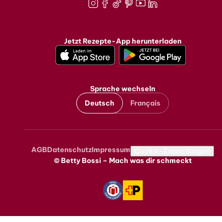
Instagram
Facebook
TikTok
Pinterest
Youtube
LinkedIn
Jetzt Rezepte-App herunterladen
Sprache wechseln
Deutsch
Français
AGB
Datenschutz
Impressum
Metanavigation
Cookie-Einstellungen
© Betty Bossi – Mach was dir schmeckt