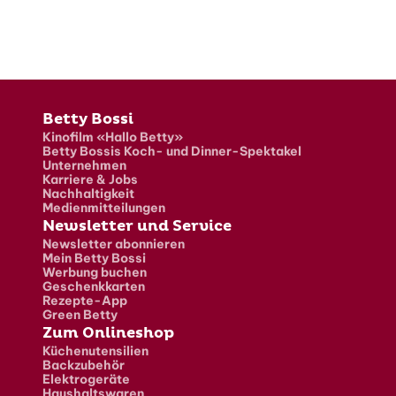
Fusszeile
Betty Bossi
Kinofilm «Hallo Betty»
Betty Bossis Koch- und Dinner-Spektakel
Unternehmen
Karriere & Jobs
Nachhaltigkeit
Medienmitteilungen
Newsletter und Service
Newsletter abonnieren
Mein Betty Bossi
Werbung buchen
Geschenkkarten
Rezepte-App
Green Betty
Zum Onlineshop
Küchenutensilien
Backzubehör
Elektrogeräte
Haushaltswaren