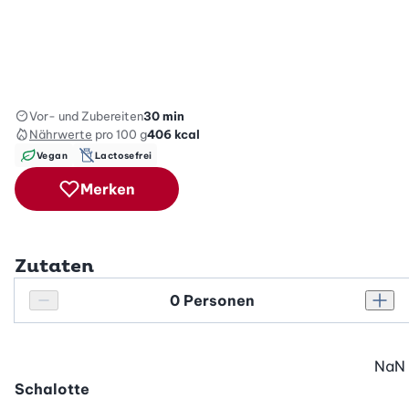
Vor- und Zubereiten
30 min
Nährwerte
pro 100 g
406
kcal
Vegan
Lactosefrei
Merken
Zutaten
Personenanzahl
Personenanzahl verringern
Pers
NaN
Schalotte