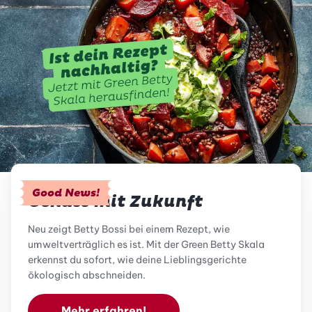
Good News!
Genuss mit Zukunft
Neu zeigt Betty Bossi bei einem Rezept, wie
umweltverträglich es ist. Mit der Green Betty Skala
erkennst du sofort, wie deine Lieblingsgerichte
ökologisch abschneiden.
Mehr erfahren!