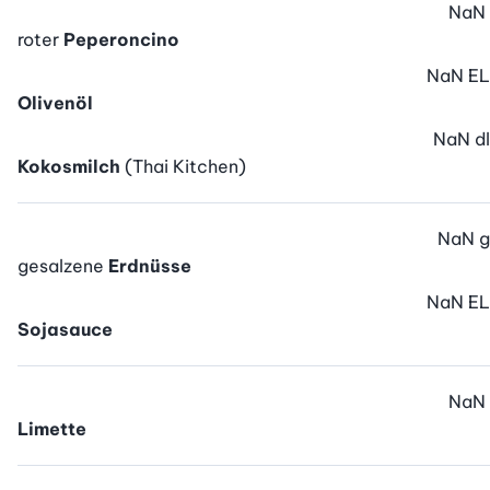
NaN
roter
Peperoncino
NaN
EL
Olivenöl
NaN
dl
Kokosmilch
(Thai Kitchen)
NaN
g
gesalzene
Erdnüsse
NaN
EL
Sojasauce
NaN
Limette