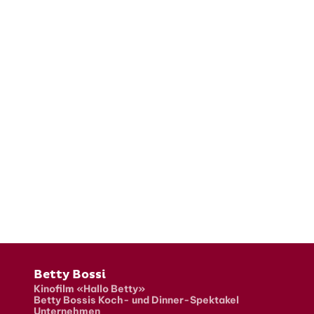
Fusszeile
Betty Bossi
Kinofilm «Hallo Betty»
Betty Bossis Koch- und Dinner-Spektakel
Unternehmen