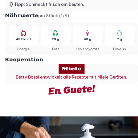
Tipp: Schmeckt frisch am besten.
Nährwerte
pro Stück (1/8)
452 kcal
29 g
40 g
7 g
Energie
Fett
Kohlenhydrate
Eiweiss
Kooperation
Betty Bossi entwickelt alle Rezepte mit Miele Geräten.
En Guete!