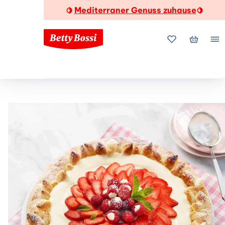
Mediterraner Genuss zuhause
🍋
🍋
Meine Favorite
Mein Wa
Me