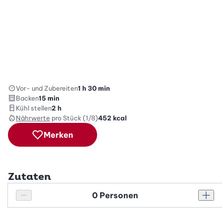
Vor- und Zubereiten
1 h 30 min
Backen
15 min
Kühl stellen
2 h
Nährwerte
pro Stück (1/8)
452
kcal
Merken
Zutaten
Personenanzahl
Personenanzahl verringern
Pers