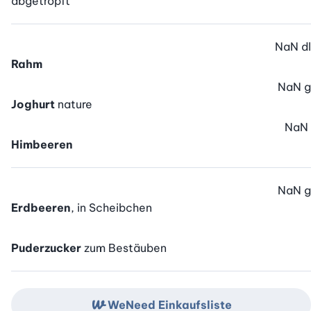
abgetropft
NaN
dl
Rahm
NaN
g
Joghurt
nature
NaN
Himbeeren
NaN
g
Erdbeeren
, in Scheibchen
Puderzucker
zum Bestäuben
WeNeed Einkaufsliste