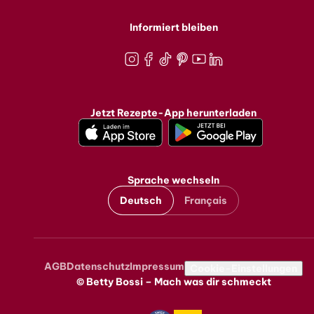
Informiert bleiben
Instagram
Facebook
TikTok
Pinterest
Youtube
LinkedIn
Jetzt Rezepte-App herunterladen
Sprache wechseln
Deutsch
Français
AGB
Datenschutz
Impressum
Metanavigation
Cookie-Einstellungen
© Betty Bossi – Mach was dir schmeckt