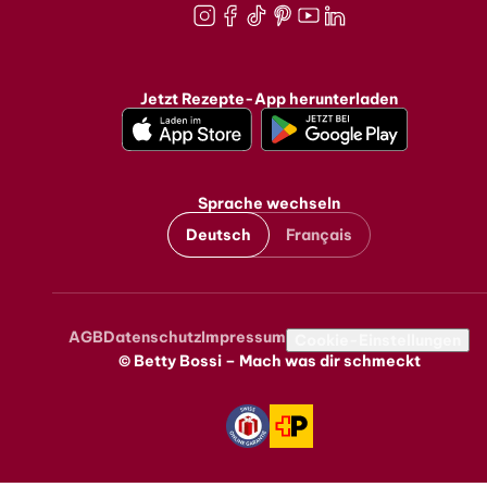
Instagram
Facebook
TikTok
Pinterest
Youtube
LinkedIn
Jetzt Rezepte-App herunterladen
Sprache wechseln
Deutsch
Français
AGB
Datenschutz
Impressum
Metanavigation
Cookie-Einstellungen
© Betty Bossi – Mach was dir schmeckt