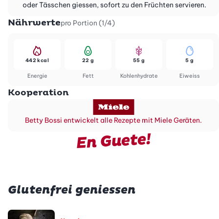
oder Tässchen giessen, sofort zu den Früchten servieren.
Nährwerte
pro Portion (1/4)
442 kcal
22 g
55 g
5 g
Energie
Fett
Kohlenhydrate
Eiweiss
Kooperation
Betty Bossi entwickelt alle Rezepte mit Miele Geräten.
En Guete!
Glutenfrei geniessen