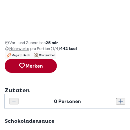
Vor- und Zubereiten
25 min
Nährwerte
pro Portion (1/4)
442
kcal
Vegetarisch
Glutenfrei
Merken
Zutaten
Personenanzahl
Personenanzahl verringern
Pers
Schokoladensauce