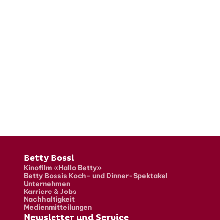
Fusszeile
Betty Bossi
Kinofilm «Hallo Betty»
Betty Bossis Koch- und Dinner-Spektakel
Unternehmen
Karriere & Jobs
Nachhaltigkeit
Medienmitteilungen
Newsletter und Service