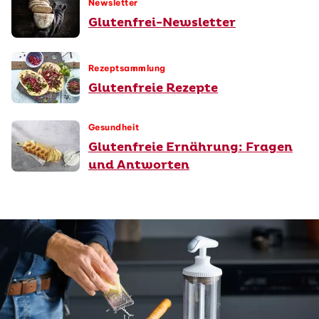
Newsletter
Glutenfrei-Newsletter
Rezeptsammlung
Glutenfreie Rezepte
Gesundheit
Glutenfreie Ernährung: Fragen
und Antworten