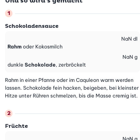
Und so wird’s gemacht
Schokoladensauce
NaN
dl
Rahm
oder Kokosmilch
NaN
g
dunkle
Schokolade
, zerbröckelt
Rahm in einer Pfanne oder im Caquleon warm werden 
lassen. Schokolade fein hacken, beigeben, bei kleinster 
Hitze unter Rühren schmelzen, bis die Masse cremig ist.
Früchte
NaN
g