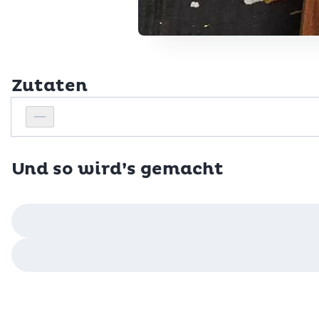
Zutaten
Personenanzahl
Personenanzahl verringern
Und so wird’s gemacht