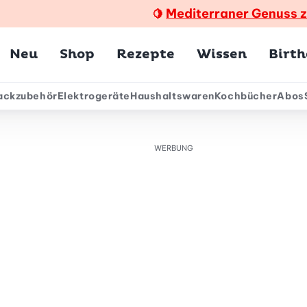
Mediterraner Genuss 
🍋
Hauptmenü
Neu
Shop
Rezepte
Wissen
Birt
ackzubehör
Elektrogeräte
Haushaltswaren
Kochbücher
Abos
ärmenü
WERBUNG