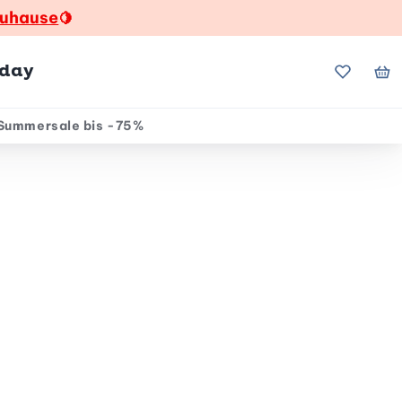
zuhause
🍋
hday
Meine Fa
Me
Summersale bis -75%