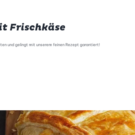
it Frischkäse
iten und gelingt mit unserem feinen Rezept garantiert!
tty Skala Info
keitsskala: 1 von 5