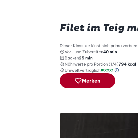
Filet im Teig m
Dieser Klassiker lässt sich prima vorbere
Vor- und Zubereiten
40 min
Backen
25 min
Nährwerte
pro Portion (1/4)
794
kcal
Umweltverträglich
Green Be
Umweltverträglich
Merken