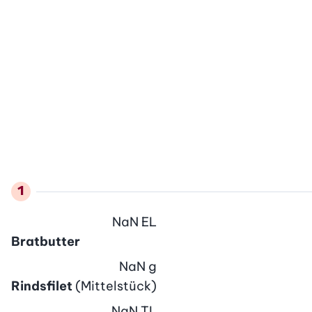
NaN
EL
Bratbutter
NaN
g
Rindsfilet
(Mittelstück)
NaN
TL