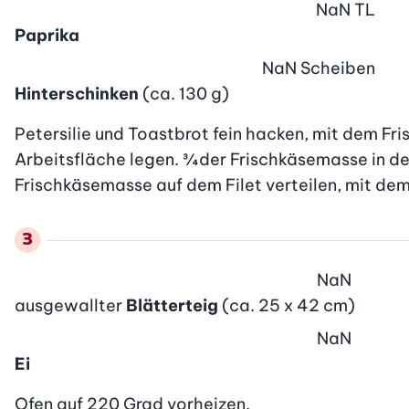
NaN
TL
Paprika
NaN
Scheiben
Hinterschinken
(ca. 130 g)
Petersilie und Toastbrot fein hacken, mit dem Fr
Arbeitsfläche legen. ¾ der Frischkäsemasse in der
Frischkäsemasse auf dem Filet verteilen, mit de
NaN
ausgewallter
Blätterteig
(ca. 25 x 42 cm)
NaN
Ei
Ofen auf 220 Grad vorheizen.
