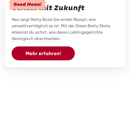
Good News!
Genuss mit Zukunft
Neu zeigt Betty Bossi bei einem Rezept, wie
umweltverträglich es ist. Mit der Green Betty Skala
erkennst du sofort, wie deine Lieblingsgerichte
ökologisch abschneiden.
Mehr erfahren!