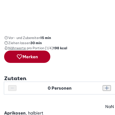
Vor- und Zubereiten
15 min
Ziehen lassen
30 min
Nährwerte
pro Portion (1/4)
198
kcal
Merken
Zutaten
Personenanzahl
Personenanzahl verringern
Pers
NaN
Aprikosen
, halbiert