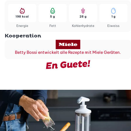
198 kcal
5 g
28 g
1 g
Energie
Fett
Kohlenhydrate
Eiweiss
Kooperation
Betty Bossi entwickelt alle Rezepte mit Miele Geräten.
En Guete!