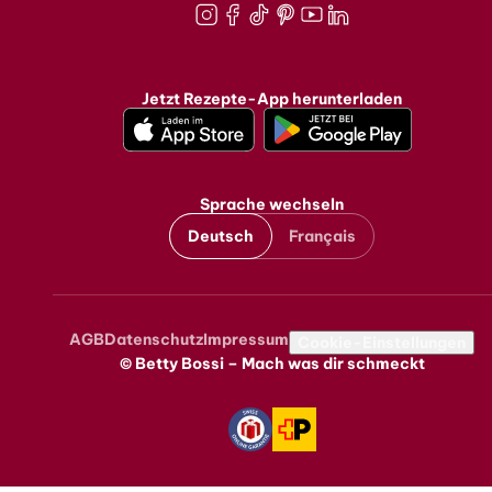
Instagram
Facebook
TikTok
Pinterest
Youtube
LinkedIn
Jetzt Rezepte-App herunterladen
Sprache wechseln
Deutsch
Français
AGB
Datenschutz
Impressum
Metanavigation
Cookie-Einstellungen
© Betty Bossi – Mach was dir schmeckt