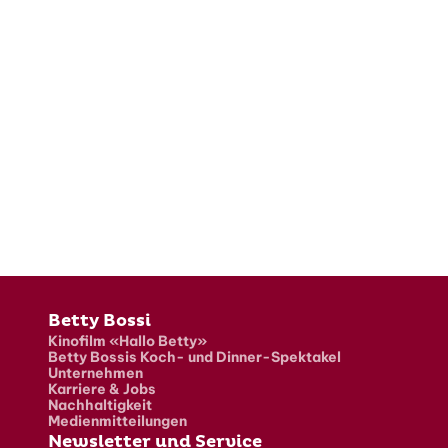
Fusszeile
Betty Bossi
Kinofilm «Hallo Betty»
Betty Bossis Koch- und Dinner-Spektakel
Unternehmen
Karriere & Jobs
Nachhaltigkeit
Medienmitteilungen
Newsletter und Service