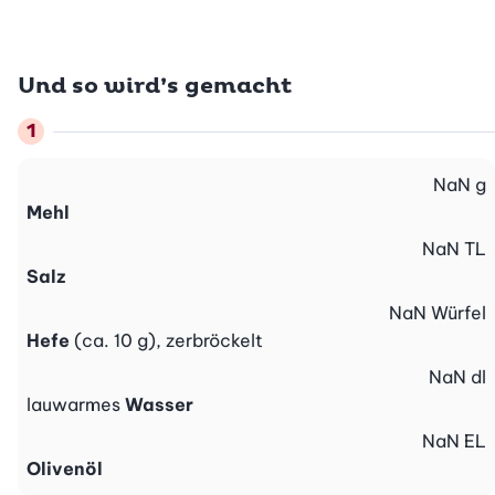
Und so wird’s gemacht
NaN
g
Mehl
NaN
TL
Salz
NaN
Würfel
Hefe
(ca. 10 g), zerbröckelt
NaN
dl
lauwarmes
Wasser
NaN
EL
Olivenöl