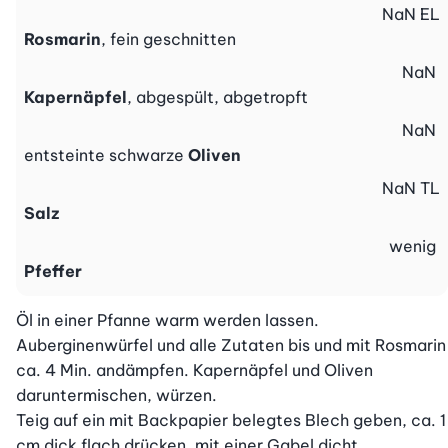
NaN
EL
Rosmarin
, fein geschnitten
NaN
Kapernäpfel
, abgespült, abgetropft
NaN
entsteinte schwarze
Oliven
NaN
TL
Salz
wenig
Pfeffer
Öl in einer Pfanne warm werden lassen. 
Auberginenwürfel und alle Zutaten bis und mit Rosmarin 
ca. 4 Min. andämpfen. Kapernäpfel und Oliven 
daruntermischen, würzen.

Teig auf ein mit Backpapier belegtes Blech geben, ca. 1 
cm dick flach drücken, mit einer Gabel dicht 