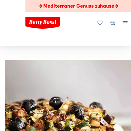
Mediterraner Genuss zuhause
🍋
🍋
Meine Favorite
Mein Wa
Me