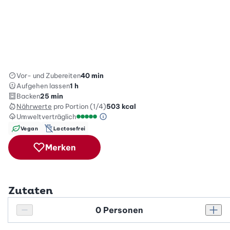
Vor- und Zubereiten
40 min
Aufgehen lassen
1 h
Backen
25 min
Nährwerte
pro Portion (1/4)
503
kcal
Umweltverträglich
Green Betty Skala Info
Umweltverträglichkeitsskala: 5 von 5
Vegan
Lactosefrei
Merken
Zutaten
Personenanzahl
Personenanzahl verringern
Pers