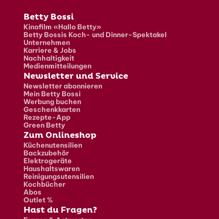
Fusszeile
Betty Bossi
Kinofilm «Hallo Betty»
Betty Bossis Koch- und Dinner-Spektakel
Unternehmen
Karriere & Jobs
Nachhaltigkeit
Medienmitteilungen
Newsletter und Service
Newsletter abonnieren
Mein Betty Bossi
Werbung buchen
Geschenkkarten
Rezepte-App
Green Betty
Zum Onlineshop
Küchenutensilien
Backzubehör
Elektrogeräte
Haushaltswaren
Reinigungsutensilien
Kochbücher
Abos
Outlet %
Hast du Fragen?