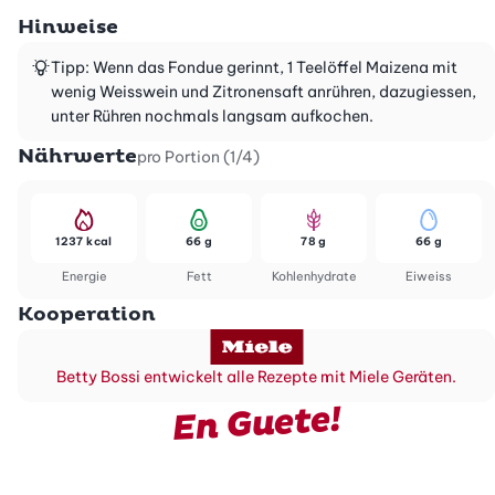
Hinweise
Tipp: Wenn das Fondue gerinnt, 1 Teelöffel Maizena mit
wenig Weisswein und Zitronensaft anrühren, dazugiessen,
unter Rühren nochmals langsam aufkochen.
Nährwerte
pro Portion (1/4)
1237 kcal
66 g
78 g
66 g
Energie
Fett
Kohlenhydrate
Eiweiss
Kooperation
Betty Bossi entwickelt alle Rezepte mit Miele Geräten.
En Guete!