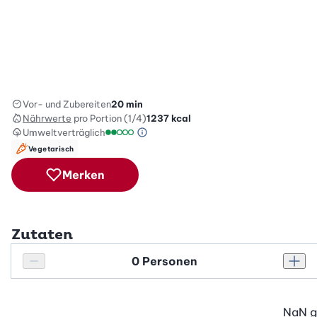
Vor- und Zubereiten
20 min
Nährwerte
pro Portion (1/4)
1237
kcal
Umweltverträglich
Green Betty Skala Info
Umweltverträglichkeitsskala: 2 von 5
Vegetarisch
Merken
Zutaten
Personenanzahl
Personenanzahl verringern
Pers
NaN
g