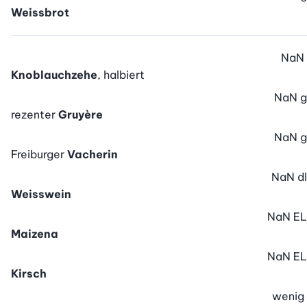
Weissbrot
NaN
Knoblauchzehe
, halbiert
NaN
g
rezenter
Gruyère
NaN
g
Freiburger
Vacherin
NaN
dl
Weisswein
NaN
EL
Maizena
NaN
EL
Kirsch
wenig