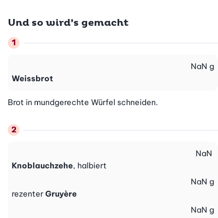
Und so wird’s gemacht
NaN
g
Weissbrot
Brot in mundgerechte Würfel schneiden.
NaN
Knoblauchzehe
, halbiert
NaN
g
rezenter
Gruyère
NaN
g