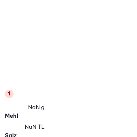
NaN
g
Mehl
NaN
TL
Salz