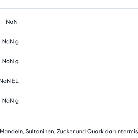
NaN
NaN
g
NaN
g
NaN
EL
NaN
g
n. Mandeln, Sultaninen, Zucker und Quark daruntermi