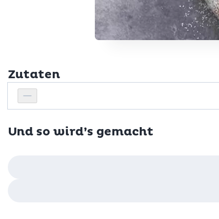
Zutaten
Personenanzahl
Personenanzahl verringern
Und so wird’s gemacht