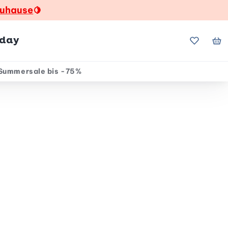
zuhause
🍋
hday
Meine Fa
Me
Summersale bis -75%