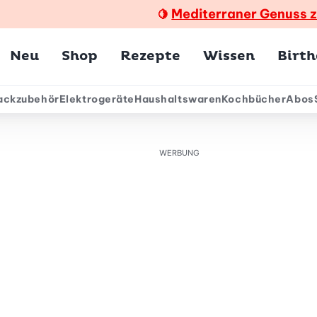
Mediterraner Genuss 
🍋
Hauptmenü
Neu
Shop
Rezepte
Wissen
Birt
ackzubehör
Elektrogeräte
Haushaltswaren
Kochbücher
Abos
ärmenü
WERBUNG