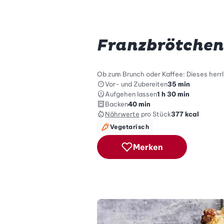
Franzbrötchen
Ob zum Brunch oder Kaffee: Dieses herrl
Vor- und Zubereiten
35 min
Aufgehen lassen
1 h 30 min
Backen
40 min
Nährwerte
pro Stück
377
kcal
Vegetarisch
Merken