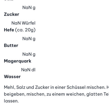
NaN
g
Zucker
NaN
Würfel
Hefe
(ca. 20g)
NaN
g
Butter
NaN
g
Magerquark
NaN
dl
Wasser
Mehl, Salz und Zucker in einer Schüssel mischen.
beigeben, mischen, zu einem weichen, glatten Te
lassen.