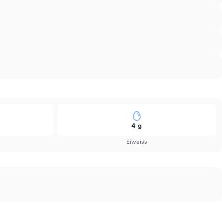
4 g
Eiweiss