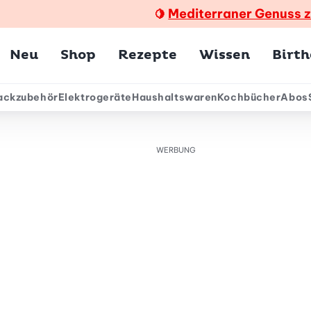
Mediterraner Genuss 
🍋
Hauptmenü
Neu
Shop
Rezepte
Wissen
Birt
ackzubehör
Elektrogeräte
Haushaltswaren
Kochbücher
Abos
ärmenü
WERBUNG