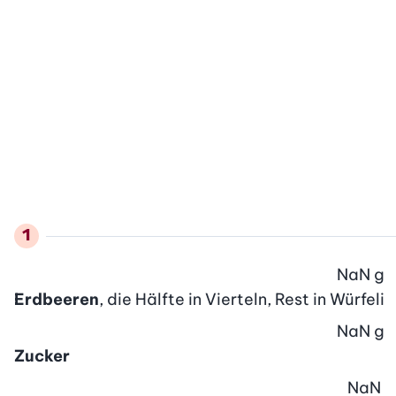
NaN
g
Erdbeeren
, die Hälfte in Vierteln, Rest in Würfeli
NaN
g
Zucker
NaN