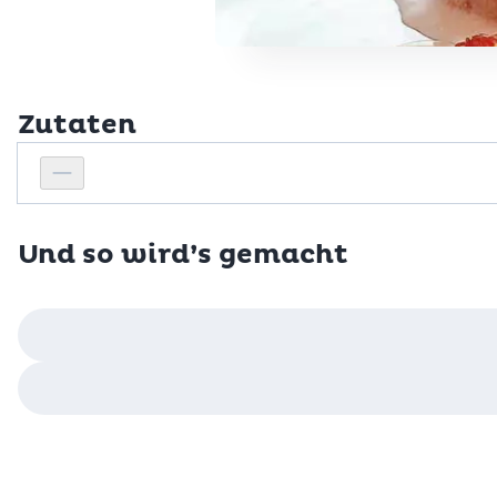
Zutaten
Personenanzahl
Personenanzahl verringern
Und so wird’s gemacht