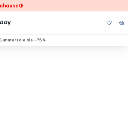
zuhause
🍋
hday
Meine Fa
Me
Summersale bis -75%