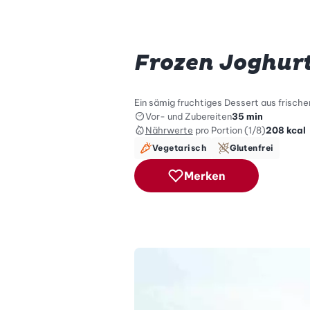
Frozen Joghur
Ein sämig fruchtiges Dessert aus frisc
Vor- und Zubereiten
35 min
Nährwerte
pro Portion (1/8)
208
kcal
Vegetarisch
Glutenfrei
Merken