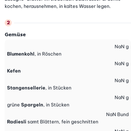
kochen, herausnehmen, in kaltes Wasser legen.
Gemüse
NaN
g
Blumenkohl
, in Röschen
NaN
g
Kefen
NaN
g
Stangensellerie
, in Stücken
NaN
g
grüne
Spargeln
, in Stücken
NaN
Bund
Radiesli
samt Blättern, fein geschnitten