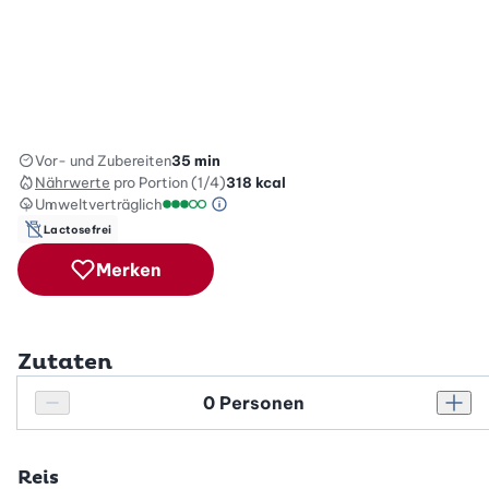
Vor- und Zubereiten
35 min
Nährwerte
pro Portion (1/4)
318
kcal
Umweltverträglich
Green Betty Skala Info
Umweltverträglichkeitsskala: 3 von 5
Lactosefrei
Merken
Zutaten
Personenanzahl
Personenanzahl verringern
Pers
Reis