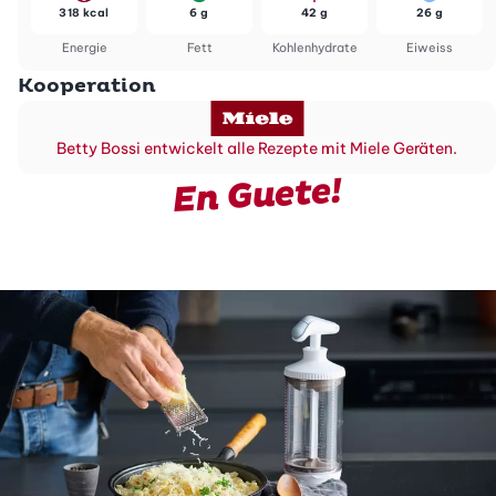
318 kcal
6 g
42 g
26 g
Energie
Fett
Kohlenhydrate
Eiweiss
Kooperation
Betty Bossi entwickelt alle Rezepte mit Miele Geräten.
En Guete!