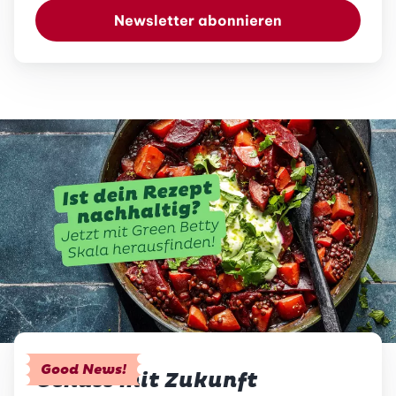
Newsletter abonnieren
Good News!
Genuss mit Zukunft