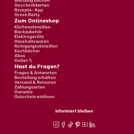
Werbung buchen
Geschenkkarten
Rezepte-App
Green Betty
Zum Onlineshop
Küchenutensilien
Backzubehör
Elektrogeräte
Haushaltswaren
Reinigungsutensilien
Kochbücher
Abos
Outlet %
Hast du Fragen?
Fragen & Antworten
Bestellung erhalten
Versand & Retouren
Zahlungsarten
Garantie
Gutschein einlösen
Informiert bleiben
Instagram
Facebook
TikTok
Pinterest
Youtube
LinkedIn