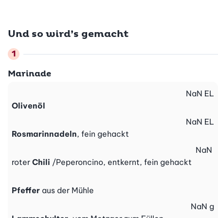
Und so wird’s gemacht
Marinade
NaN
EL
Olivenöl
NaN
EL
Rosmarinnadeln
, fein gehackt
NaN
roter
Chili
/Peperoncino, entkernt, fein gehackt
Pfeffer
aus der Mühle
NaN
g