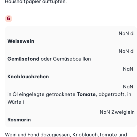
Haushaltpapier auftupfen.
NaN
dl
Weisswein
NaN
dl
Gemüsefond
oder Gemüsebouillon
NaN
Knoblauchzehen
NaN
in Öl eingelegte getrocknete
Tomate
, abgetropft, in
Würfeli
NaN
Zweiglein
Rosmarin
Wein und Fond dazugiessen, Knoblauch,Tomate und 