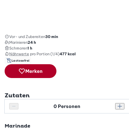
Vor- und Zubereiten
30 min
Marinieren
24 h
Schmoren
1 h
Nährwerte
pro Portion (1/4)
477
kcal
Lactosefrei
Merken
Zutaten
Personenanzahl
Personenanzahl verringern
Pers
Marinade