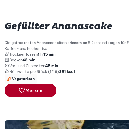
Gefüllter Ananascake
Die getrockneten Ananasscheiben erinnern an Blüten und sorgen für Fr
Kaffee- und Kuchentisch.
Trocknen lassen
1 h 15 min
Backen
45 min
Vor- und Zubereiten
45 min
Nährwerte
pro Stück (1/16)
391
kcal
Vegetarisch
Merken