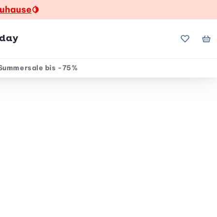
zuhause
🍋
hday
Meine Fa
Me
Summersale bis -75%