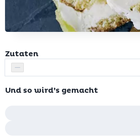
Zutaten
Personenanzahl
Personenanzahl verringern
Und so wird’s gemacht