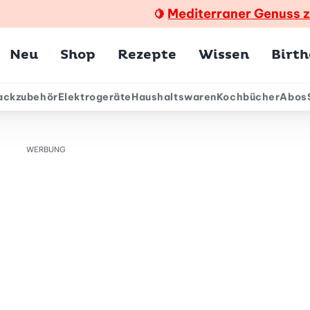
Mediterraner Genuss 
🍋
Hauptmenü
Neu
Shop
Rezepte
Wissen
Birt
ackzubehör
Elektrogeräte
Haushaltswaren
Kochbücher
Abos
ärmenü
WERBUNG