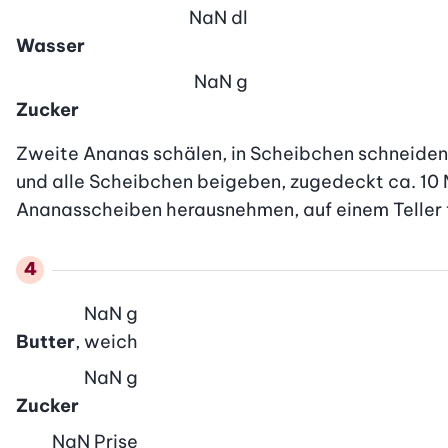
NaN
dl
Wasser
NaN
g
Zucker
Zweite Ananas schälen, in Scheibchen schneiden.
und alle Scheibchen beigeben, zugedeckt ca. 10 M
Ananasscheiben herausnehmen, auf einem Teller fü
NaN
g
Butter
, weich
NaN
g
Zucker
NaN
Prise