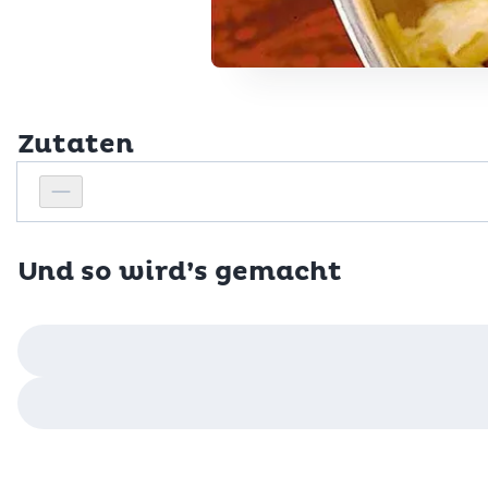
Zutaten
Personenanzahl
Personenanzahl verringern
Und so wird’s gemacht