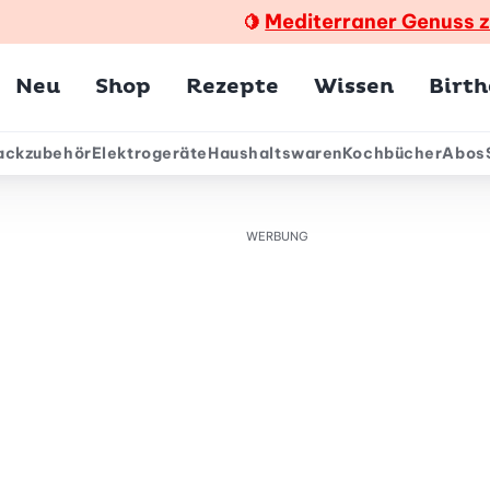
Mediterraner Genuss 
🍋
Hauptmenü
Neu
Shop
Rezepte
Wissen
Birt
ackzubehör
Elektrogeräte
Haushaltswaren
Kochbücher
Abos
ärmenü
WERBUNG