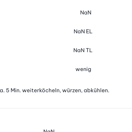
NaN
NaN
EL
NaN
TL
wenig
ca. 5 Min. weiterköcheln, würzen, abkühlen.
NaN