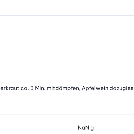
kraut ca. 3 Min. mitdämpfen, Apfelwein dazugiesse
NaN
g