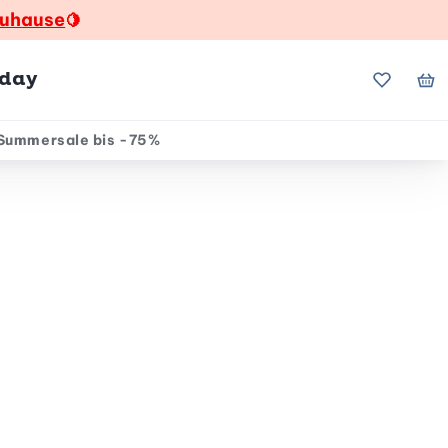
zuhause
🍋
hday
Meine Fa
Me
Summersale bis -75%