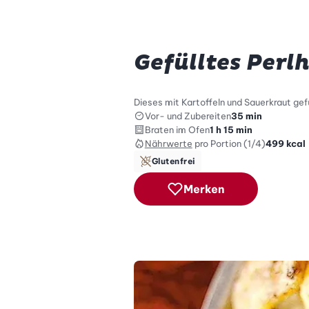
Gefülltes Perl
Dieses mit Kartoffeln und Sauerkraut gefül
Vor- und Zubereiten
35 min
Braten im Ofen
1 h 15 min
Nährwerte
pro Portion (1/4)
499
kcal
Glutenfrei
Merken