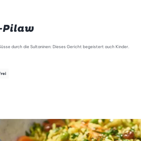
-Pilaw
sse durch die Sultaninen: Dieses Gericht begeistert auch Kinder.
tty Skala Info
keitsskala: 4 von 5
frei