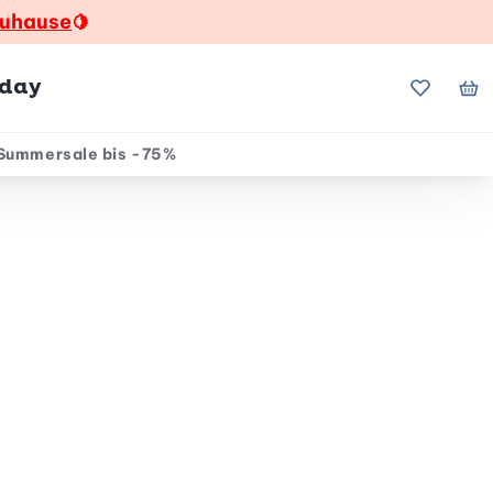
zuhause
🍋
hday
Meine Fa
Me
Summersale bis -75%