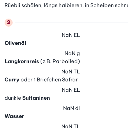
Rüebli schälen, längs halbieren, in Scheiben schn
NaN
EL
Olivenöl
NaN
g
Langkornreis
(z.B. Parboiled)
NaN
TL
Curry
oder 1 Briefchen Safran
NaN
EL
dunkle
Sultaninen
NaN
dl
Wasser
NaN
TL