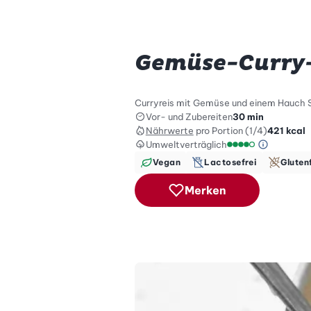
Gemüse-Curry
Curryreis mit Gemüse und einem Hauch Sü
Vor- und Zubereiten
30 min
Nährwerte
pro Portion (1/4)
421
kcal
Umweltverträglich
Green Be
Umweltverträglich
Vegan
Lactosefrei
Gluten
Merken