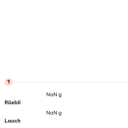
NaN
g
Rüebli
NaN
g
Lauch