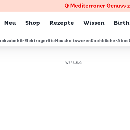
Mediterraner Genuss 
🍋
Hauptmenü
Neu
Shop
Rezepte
Wissen
Birt
ackzubehör
Elektrogeräte
Haushaltswaren
Kochbücher
Abos
ärmenü
WERBUNG