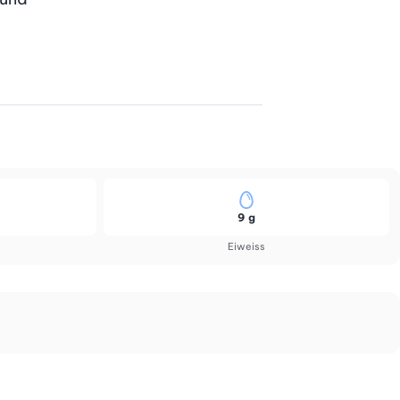
9 g
Eiweiss