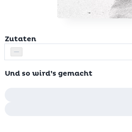
Zutaten
Personenanzahl
Personenanzahl verringern
Und so wird’s gemacht