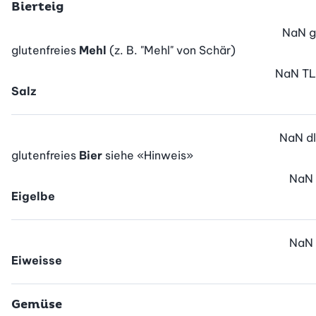
Bierteig
NaN
g
glutenfreies
Mehl
(z. B. "Mehl" von Schär)
NaN
TL
Salz
NaN
dl
glutenfreies
Bier
siehe «Hinweis»
NaN
Eigelbe
NaN
Eiweisse
Gemüse