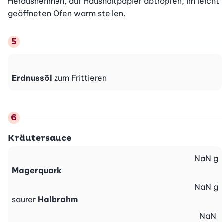
Herausnehmen, auf Haushaltpapier abtropfen, im leicht 
geöffneten Ofen warm stellen.
Erdnussöl
zum Frittieren
Kräutersauce
NaN
g
Magerquark
NaN
g
saurer
Halbrahm
NaN