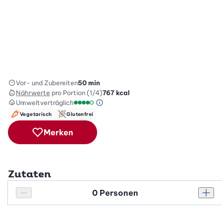
Vor- und Zubereiten
50 min
Nährwerte
pro Portion (1/4)
767
kcal
Umweltverträglich
Green Betty Skala Info
Umweltverträglichkeitsskala: 4 von 5
Vegetarisch
Glutenfrei
Merken
Zutaten
Personenanzahl
Personenanzahl verringern
Pers