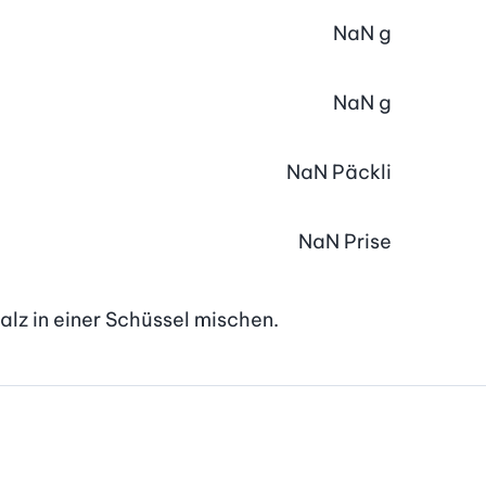
NaN
g
NaN
g
NaN
Päckli
NaN
Prise
alz in einer Schüssel mischen.