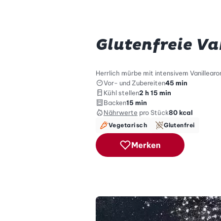
Glutenfreie Va
Herrlich mürbe mit intensivem Vanillearom
Vor- und Zubereiten
45 min
Kühl stellen
2 h 15 min
Backen
15 min
Nährwerte
pro Stück
80
kcal
Vegetarisch
Glutenfrei
Merken