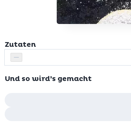
Zutaten
Personenanzahl
Personenanzahl verringern
Und so wird’s gemacht