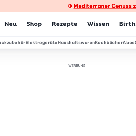
Mediterraner Genuss 
🍋
Hauptmenü
Neu
Shop
Rezepte
Wissen
Birt
ackzubehör
Elektrogeräte
Haushaltswaren
Kochbücher
Abos
ärmenü
WERBUNG