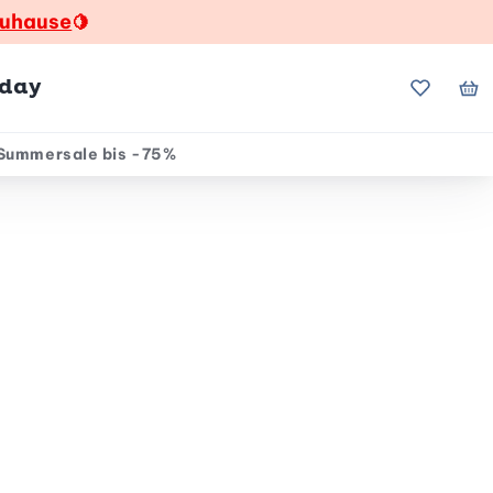
zuhause
🍋
hday
Meine Fa
Me
Summersale bis -75%