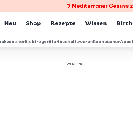
Mediterraner Genuss 
🍋
Hauptmenü
Neu
Shop
Rezepte
Wissen
Birt
ackzubehör
Elektrogeräte
Haushaltswaren
Kochbücher
Abos
ärmenü
WERBUNG