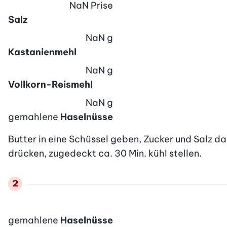
NaN
Prise
Salz
NaN
g
Kastanienmehl
NaN
g
Vollkorn-Reismehl
NaN
g
gemahlene
Haselnüsse
Butter in eine Schüssel geben, Zucker und Salz d
drücken, zugedeckt ca. 30 Min. kühl stellen.
gemahlene
Haselnüsse