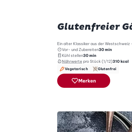
Glutenfreier 
Ein alter Klassiker aus der Westschweiz –
Vor- und Zubereiten
30 min
Kühl stellen
30 min
Nährwerte
pro Stück (1/12)
310
kcal
Vegetarisch
Glutenfrei
Merken