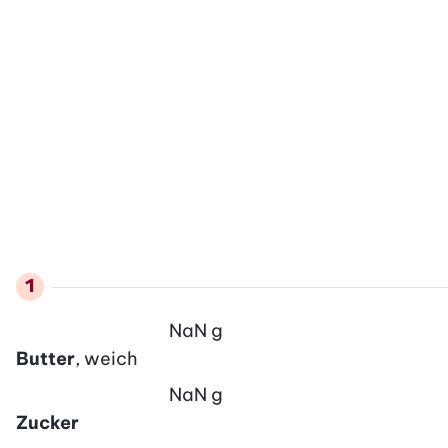
NaN
g
Butter
, weich
NaN
g
Zucker