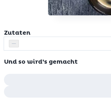
Zutaten
Personenanzahl
Personenanzahl verringern
Und so wird’s gemacht