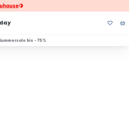
zuhause
🍋
hday
Meine Fa
Me
Summersale bis -75%