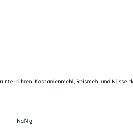
arunterrühren. Kastanienmehl, Reismehl und Nüsse d
NaN
g